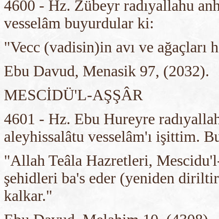
4600 - Hz. Zübeyr radıyallahu anh 
vesselâm buyurdular ki:
"Vecc (vadisin)in avı ve ağaçları h
Ebu Davud, Menasik 97, (2032).
MESCİDÜ'L-AŞŞÂR
4601 - Hz. Ebu Hureyre radıyallah
aleyhissalâtu vesselâm'ı işittim. 
"Allah Teâla Hazretleri, Mescidu'
şehidleri ba's eder (yeniden dirilti
kalkar."