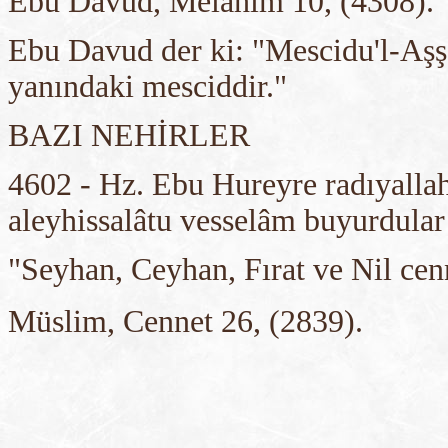
Ebu Davud, Melahim 10, (4308).
Ebu Davud der ki: "Mescidu'l-Aşşâ
yanındaki mesciddir."
BAZI NEHİRLER
4602 - Hz. Ebu Hureyre radıyallah
aleyhissalâtu vesselâm buyurdular
"Seyhan, Ceyhan, Fırat ve Nil cenn
Müslim, Cennet 26, (2839).