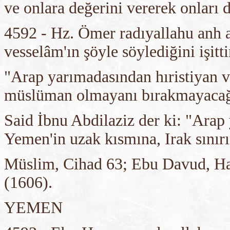
ve onlara değerini vererek onları 
4592 - Hz. Ömer radıyallahu anh a
vesselâm'ın şöyle söylediğini işitt
"Arap yarımadasından hıristiyan v
müslüman olmayanı bırakmayaca
Said İbnu Abdilaziz der ki: "Arap 
Yemen'in uzak kısmına, Irak sınırı
Müslim, Cihad 63; Ebu Davud, Har
(1606).
YEMEN