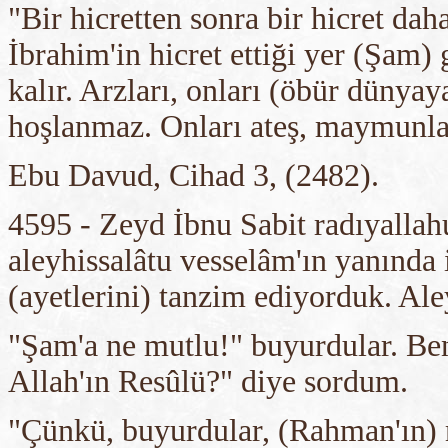
"Bir hicretten sonra bir hicret dah
İbrahim'in hicret ettiği yer (Şam) g
kalır. Arzları, onları (öbür dünyay
hoşlanmaz. Onları ateş, maymunlar 
Ebu Davud, Cihad 3, (2482).
4595 - Zeyd İbnu Sabit radıyallahu
aleyhissalâtu vesselâm'ın yanında 
(ayetlerini) tanzim ediyorduk. Ale
"Şam'a ne mutlu!" buyurdular. Be
Allah'ın Resûlü?" diye sordum.
"Çünkü, buyurdular, (Rahman'ın) m