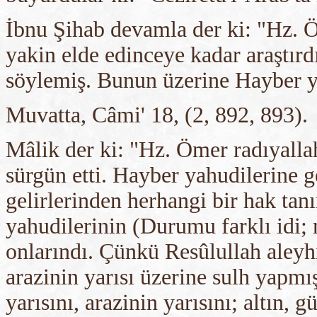
İbnu Şihab devamla der ki: "Hz. Ö
yakin elde edinceye kadar araştır
söylemiş. Bunun üzerine Hayber ya
Muvatta, Câmi' 18, (2, 892, 893).
Mâlik der ki: "Hz. Ömer radıyalla
sürgün etti. Hayber yahudilerine g
gelirlerinden herhangi bir hak tan
yahudilerinin (Durumu farklı idi; 
onlarındı. Çünkü Resûlullah aleyh
arazinin yarısı üzerine sulh yapm
yarısını, arazinin yarısını; altın,