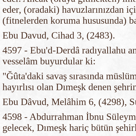
eder, (oradaki) havuzlarınızdan iç
(fitnelerden koruma hususunda) ba
Ebu Davud, Cihad 3, (2483).
4597 - Ebu'd-Derdâ radıyallahu an
vesselâm buyurdular ki:
"Ğûta'daki savaş sırasında müslüm
hayırlısı olan Dımeşk denen şehrin
Ebu Dâvud, Melâhim 6, (4298), Sü
4598 - Abdurrahman İbnu Süleyman
gelecek, Dımeşk hariç bütün şehir