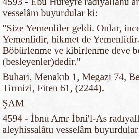
4593 - Ebu Hureyre radıyallahu an
vesselâm buyurdular ki:
"Size Yemenliler geldi. Onlar, inc
Yemenlidir, hikmet de Yemenlidir.
Böbürlenme ve kibirlenme deve be
(besleyenler)dedir."
Buhari, Menakıb 1, Megazi 74, Be
Tirmizi, Fiten 61, (2244).
ŞAM
4594 - İbnu Amr İbni'l-As radıyal
aleyhissalâtu vesselâm buyurdular