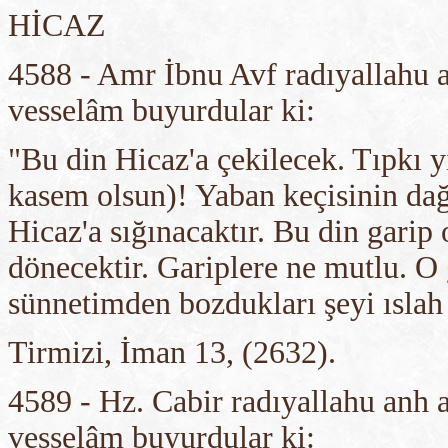
HİCAZ
4588 - Amr İbnu Avf radıyallahu a
vesselâm buyurdular ki:
"Bu din Hicaz'a çekilecek. Tıpkı yı
kasem olsun)! Yaban keçisinin dağı
Hicaz'a sığınacaktır. Bu din garip 
dönecektir. Gariplere ne mutlu. O 
sünnetimden bozdukları şeyi ıslah 
Tirmizi, İman 13, (2632).
4589 - Hz. Cabir radıyallahu anh a
vesselâm buyurdular ki: