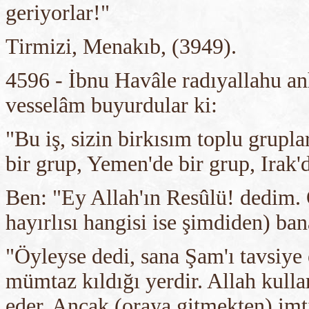
geriyorlar!"
Tirmizi, Menakıb, (3949).
4596 - İbnu Havâle radıyallahu anh
vesselâm buyurdular ki:
"Bu iş, sizin birkısım toplu grup
bir grup, Yemen'de bir grup, Irak'
Ben: "Ey Allah'ın Resûlü! dedim.
hayırlısı hangisi ise şimdiden) ba
"Öyleyse dedi, sana Şam'ı tavsiye 
mümtaz kıldığı yerdir. Allah kullar
eder. Ancak (oraya gitmekten) imti