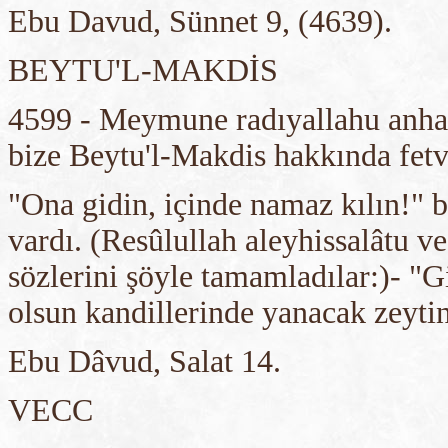
Ebu Davud, Sünnet 9, (4639).
BEYTU'L-MAKDİS
4599 - Meymune radıyallahu anha 
bize Beytu'l-Makdis hakkında fetv
"Ona gidin, içinde namaz kılın!" 
vardı. (Resûlullah aleyhissalâtu v
sözlerini şöyle tamamladılar:)- "G
olsun kandillerinde yanacak zeyti
Ebu Dâvud, Salat 14.
VECC