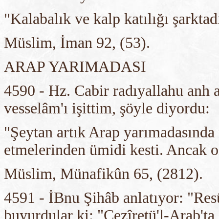
"Kalabalık ve kalp katılığı şarktadı
Müslim, İman 92, (53).
ARAP YARIMADASI
4590 - Hz. Cabir radıyallahu anh a
vesselâm'ı işittim, şöyle diyordu:
"Şeytan artık Arap yarımadasında 
etmelerinden ümidi kesti. Ancak on
Müslim, Münafikûn 65, (2812).
4591 - İBnu Şihâb anlatıyor: "Res
buyurdular ki: "Cezîretü'l-Arab'ta