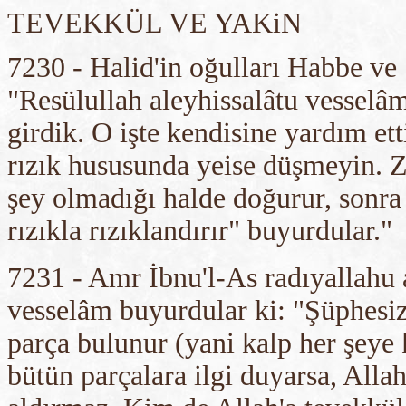
TEVEKKÜL VE YAKiN
7230 - Halid'in oğulları Habbe ve
"Resülullah aleyhissalâtu vesselâm
girdik. O işte kendisine yardım et
rızık hususunda yeise düşmeyin. Zi
şey olmadığı halde doğurur, sonra 
rızıkla rızıklandırır" buyurdular."
7231 - Amr İbnu'l-As radıyallahu a
vesselâm buyurdular ki: "Şüphesi
parça bulunur (yani kalp her şeye 
bütün parçalara ilgi duyarsa, Alla