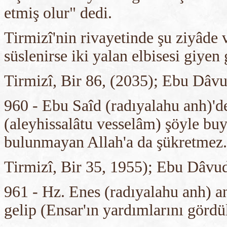
etmiş olur" dedi.
Tirmizî'nin rivayetinde şu ziyâde 
süslenirse iki yalan elbisesi giyen 
Tirmizî, Bir 86, (2035); Ebu Dâvu
960 - Ebu Saîd (radıyalahu anh)'de
(aleyhissalâtu vesselâm) şöyle bu
bulunmayan Allah'a da şükretmez.
Tirmizî, Bir 35, 1955); Ebu Dâvud
961 - Hz. Enes (radıyalahu anh) a
gelip (Ensar'ın yardımlarını gördük