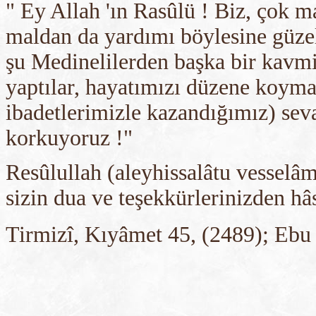
" Ey Allah 'ın Rasûlü ! Biz, çok 
maldan da yardımı böylesine güze
şu Medinelilerden başka bir kavmi
yaptılar, hayatımızı düzene koymad
ibadetlerimizle kazandığımız) seva
korkuyoruz !"
Resûlullah (aleyhissalâtu vesselâm
sizin dua ve teşekkürlerinizden hâs
Tirmizî, Kıyâmet 45, (2489); Ebu