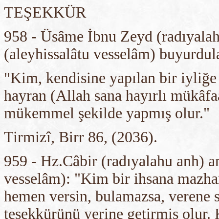
TEŞEKKÜR
958 - Üsâme İbnu Zeyd (radıyalah
(aleyhissalâtu vesselâm) buyurdula
"Kim, kendisine yapılan bir iyliğ
hayran (Allah sana hayırlı mükâfaa
mükemmel şekilde yapmış olur."
Tirmizî, Birr 86, (2036).
959 - Hz.Câbir (radıyalahu anh) an
vesselâm): "Kim bir ihsana mazhar
hemen versin, bulamazsa, verene 
teşekkürünü yerine getirmiş olur.