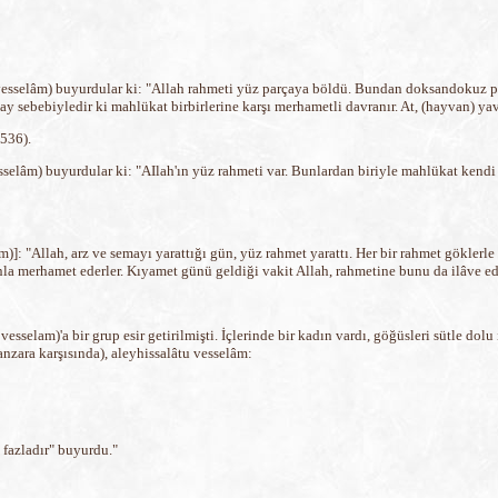
vesselâm) buyurdular ki: "Allah rahmeti yüz parçaya böldü. Bundan doksandokuz par
ay sebebiyledir ki mahlükat birbirlerine karşı merhametli davranır. At, (hayvan) y
536).
vesselâm) buyurdular ki: "AIlah'ın yüz rahmeti var. Bunlardan biriyle mahlükat kend
)]: "Allah, arz ve semayı yarattığı gün, yüz rahmet yarattı. Her bir rahmet göklerle
nla merhamet ederler. Kıyamet günü geldiği vakit Allah, rahmetine bunu da ilâve ed
esselam)'a bir grup esir getirilmişti. İçlerinde bir kadın vardı, göğüsleri sütle dol
nzara karşısında), aleyhissalâtu vesselâm:
 fazladır" buyurdu."