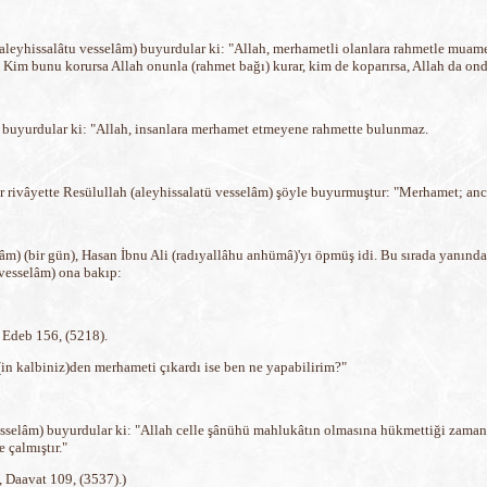
aleyhissalâtu vesselâm) buyurdular ki: "Allah, merhametli olanlara rahmetle muame
 Kim bunu korursa Allah onunla (rahmet bağı) kurar, kim de koparırsa, Allah da ond
m) buyurdular ki: "Allah, insanlara merhamet etmeyene rahmette bulunmaz.
 rivâyette Resülullah (aleyhissalatü vesselâm) şöyle buyurmuştur: "Merhamet; ancak
lâm) (bir gün), Hasan İbnu Ali (radıyallâhu anhümâ)'yı öpmüş idi. Bu sırada yanında
 vesselâm) ona bakıp:
 Edeb 156, (5218).
z(in kalbiniz)den merhameti çıkardı ise ben ne yapabilirim?"
vesselâm) buyurdular ki: "Allah celle şânühü mahlukâtın olmasına hükmettiği zaman
 çalmıştır."
, Daavat 109, (3537).)