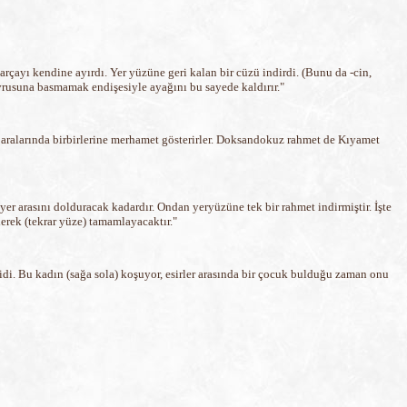
çayı kendine ayırdı. Yer yüzüne geri kalan bir cüzü indirdi. (Bunu da -cin,
avrusuna basmamak endişesiyle ayağını bu sayede kaldırır."
i aralarında birbirlerine merhamet gösterirler. Doksandokuz rahmet de Kıyamet
 yer arasını dolduracak kadardır. Ondan yeryüzüne tek bir rahmet indirmiştir. İşte
erek (tekrar yüze) tamamlayacaktır."
u idi. Bu kadın (sağa sola) koşuyor, esirler arasında bir çocuk bulduğu zaman onu