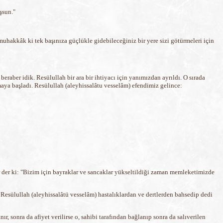
şsun."
muhakkâk ki tek başınıza güçlükle gidebileceğiniz bir yere sizi götürmeleri için
raber idik. Resülullah bir ara bir ihtiyacı için yanımızdan ayrıldı. O sırada
maya başladı. Resülullah (aleyhissalâtu vesselâm) efendimiz gelince:
der ki: "Bizim için bayraklar ve sancaklar yükseltildiği zaman memleketimizde
a Resülullah (aleyhissalâtü vesselâm) hastalıklardan ve dertlerden bahsedip dedi
ır, sonra da afiyet verilirse o, sahibi tarafından bağlanıp sonra da salıverilen