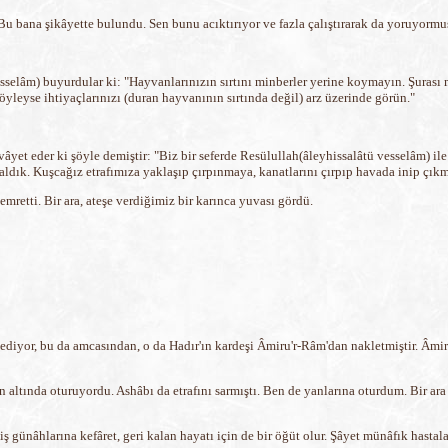
u bana şikâyette bulundu. Sen bunu acıktırıyor ve fazla çalıştırarak da yoruyormu
sselâm) buyurdular ki: "Hayvanlarınızın sırtını minberler yerine koymayın. Şurası 
, öyleyse ihtiyaçlarınızı (duran hayvanının sırtında değil) arz üzerinde görün."
t eder ki şöyle demiştir: "Biz bir seferde Resülullah(âleyhissalâtü vesselâm) ile be
aldık. Kuşcağız etrafımıza yaklaşıp çırpınmaya, kanatlarını çırpıp havada inip çık
mretti. Bir ara, ateşe verdiğimiz bir karınca yuvası gördü.
yor, bu da amcasından, o da Hadır'ın kardeşi Âmiru'r-Râm'dan nakletmiştir. Âmir 
ın altında oturuyordu. Ashâbı da etrafını sarmıştı. Ben de yanlarına oturdum. Bir ar
ş günâhlarına kefâret, geri kalan hayatı için de bir öğüt olur. Şâyet münâfık hastalan