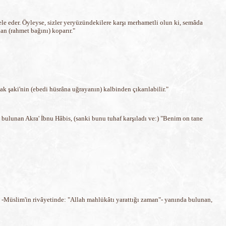
le eder. Öyleyse, sizler yeryüzündekilere karşı merhametli olun ki, semâda
an (rahmet bağını) koparır."
 şaki'nin (ebedi hüsrâna uğrayanın) kalbinden çıkarılabilir."
 bulunan Akra' İbnu Hâbis, (sanki bunu tuhaf karşıladı ve:) "Benim on tane
 -Müslim'in rivâyetinde: "Allah mahlükâtı yarattığı zaman"- yanında bulunan,