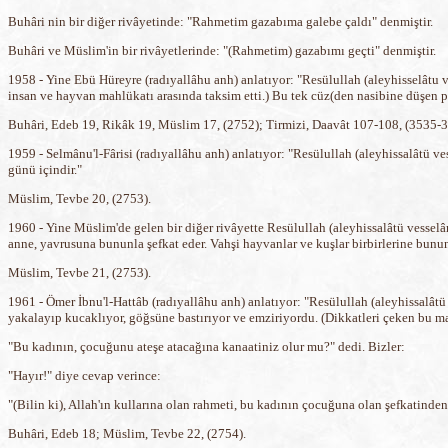
Buhâri nin bir diğer rivâyetinde: "Rahmetim gazabıma galebe çaldı" denmiştir.
Buhâri ve Müslim'in bir rivâyetlerinde: "(Rahmetim) gazabımı geçti" denmiştir.
1958 - Yine Ebü Hüreyre (radıyallâhu anh) anlatıyor: "Resülullah (aleyhisselâtu 
insan ve hayvan mahlükatı arasında taksim etti.) Bu tek cüz(den nasibine düşen p
Buhâri, Edeb 19, Rikâk 19, Müslim 17, (2752); Tirmizi, Daavât 107-108, (3535-3
1959 - Selmânu'l-Fârisi (radıyallâhu anh) anlatıyor: "Resülullah (aleyhissalâtü 
günü içindir."
Müslim, Tevbe 20, (2753).
1960 - Yine Müslim'de gelen bir diğer rivâyette Resülullah (aleyhissalâtü vesselâm
anne, yavrusuna bununla şefkat eder. Vahşi hayvanlar ve kuşlar birbirlerine bunu
Müslim, Tevbe 21, (2753).
1961 - Ömer İbnu'l-Hattâb (radıyallâhu anh) anlatıyor: "Resülullah (aleyhissalâtü v
yakalayıp kucaklıyor, göğsüne bastırıyor ve emziriyordu. (Dikkatleri çeken bu ma
"Bu kadının, çocuğunu ateşe atacağına kanaatiniz olur mu?" dedi. Bizler:
"Hayır!" diye cevap verince:
"(Bilin ki), Allah'ın kullarına olan rahmeti, bu kadının çocuğuna olan şefkatinden
Buhâri, Edeb 18; Müslim, Tevbe 22, (2754).