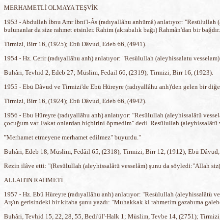
MERHAMETLİ OLMAYA TEŞVİK
1953 - Abdullah İbnu Amr İbni'l-Âs (radıyallâhu anhümâ) anlatıyor: "Resülullah (
bulunanlar da size rahmet etsinler. Rahim (akrabalık bağı) Rahmân'dan bir bağdır.
Tirmizi, Birr 16, (1925); Ebü Dâvud, Edeb 66, (4941).
1954 - Hz. Cerir (radıyallâhu anh) anlatıyor: "Resülullah (aleyhissalatu vessela
Buhâri, Tevhid 2, Edeb 27; Müslim, Fedail 66, (2319); Tirmizi, Birr 16, (1923).
1955 - Ebü Dâvud ve Tirmizi'de Ebü Hüreyre (radıyallâhu anh)'den gelen bir diğer
Tirmizi, Birr 16, (1924); Ebü Dâvud, Edeb 66, (4942).
1956 - Ebu Hüreyre (radıyallâhu anh) anlatıyor: "Resülullah (aIeyhissalâtü vesse
çocuğum var. Fakat onlardan hiçbirini öpmedim" dedi. Resülullah (aleyhissalâtü
"Merhamet etmeyene merhamet edilmez" buyurdu."
Buhâri, Edeb 18, Müslim, Fedâil 65, (2318); Tirmizi, Birr 12, (1912); Ebü Dâvud,
Rezin ilâve etti: "(Resülullah (aleyhissalâtü vesselâm) şunu da söyledi:"Allah si
ALLAH'IN RAHMETİ
1957 - Hz. Ebü Hüreyre (radıyallâhu anh) anlatıyor: "Resülullah (aleyhissalâtü 
Arş'ın gerisindeki bir kitaba şunu yazdı: "Muhakkak ki rahmetim gazabıma galebe
Buhâri, Tevhid 15, 22, 28, 55, Bedi'ül'-Halk 1; Müslim, Tevbe 14, (2751); Tirmizi