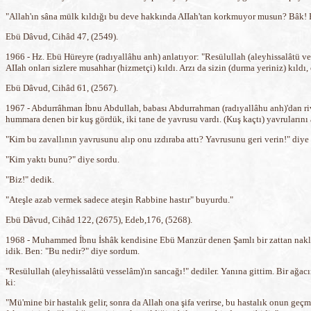
"Allah'ın sâna mülk kıldığı bu deve hakkında AIIah'tan korkmuyor musun? Bâk! B
Ebü Dâvud, Cihâd 47, (2549).
1966 - Hz. Ebü Hüreyre (radıyallâhu anh) anlatıyor: "Resülullah (aleyhissalâtü ve
AIIah onları sizlere musahhar (hizmetçi) kıldı. Arzı da sizin (durma yeriniz) kıldı
Ebü Dâvud, Cihâd 61, (2567).
1967 - Abdurrâhman İbnu Abdullah, babası Abdurrahman (radıyallâhu anh)'dan rivâye
hummara denen bir kuş gördük, iki tane de yavrusu vardı. (Kuş kaçtı) yavrularını 
"Kim bu zavallının yavrusunu alıp onu ızdıraba attı? Yavrusunu geri verin!" diye e
"Kim yaktı bunu?" diye sordu.
"Biz!" dedik.
"Ateşle azab vermek sadece ateşin Rabbine hastır" buyurdu."
Ebü Dâvud, Cihâd 122, (2675), Edeb,176, (5268).
1968 - Muhammed İbnu İshâk kendisine Ebü Manzür denen Şamlı bir zattan nakledi
idik. Ben: "Bu nedir?" diye sordum.
"Resülullah (aleyhissalâtü vesselâm)'ın sancağı!" dediler. Yanına gittim. Bir ağac
ki:
"Mü'mine bir hastalık gelir, sonra da Allah ona şifa verirse, bu hastalık onun geçmi