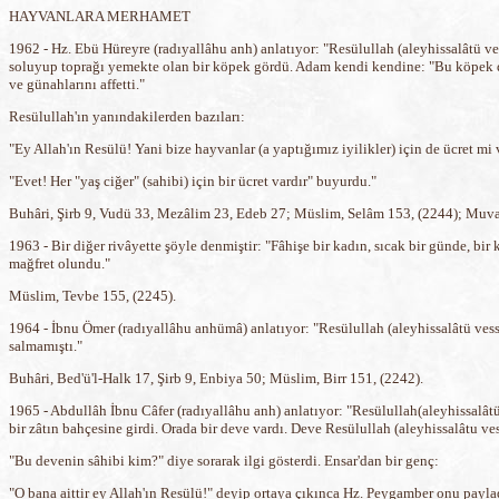
HAYVANLARA MERHAMET
1962 - Hz. Ebü Hüreyre (radıyallâhu anh) anlatıyor: "Resülullah (aleyhissalâtü v
soluyup toprağı yemekte olan bir köpek gördü. Adam kendi kendine: "Bu köpek de 
ve günahlarını affetti."
Resülullah'ın yanındakilerden bazıları:
"Ey Allah'ın Resülü! Yani bize hayvanlar (a yaptığımız iyilikler) için de ücret mi 
"Evet! Her "yaş ciğer" (sahibi) için bir ücret vardır" buyurdu."
Buhâri, Şirb 9, Vudü 33, Mezâlim 23, Edeb 27; Müslim, Selâm 153, (2244); Muvat
1963 - Bir diğer rivâyette şöyle denmiştir: "Fâhişe bir kadın, sıcak bir günde, b
mağfret olundu."
Müslim, Tevbe 155, (2245).
1964 - İbnu Ömer (radıyallâhu anhümâ) anlatıyor: "Resülullah (aleyhissalâtü ve
salmamıştı."
Buhâri, Bed'ü'l-Halk 17, Şirb 9, Enbiya 50; Müslim, Birr 151, (2242).
1965 - Abdullâh İbnu Câfer (radıyallâhu anh) anlatıyor: "Resülullah(aleyhissalâtü 
bir zâtın bahçesine girdi. Orada bir deve vardı. Deve Resülullah (aleyhissalâtu ve
"Bu devenin sâhibi kim?" diye sorarak ilgi gösterdi. Ensar'dan bir genç:
"O bana aittir ey Allah'ın Resülü!" deyip ortaya çıkınca Hz. Peygamber onu payla