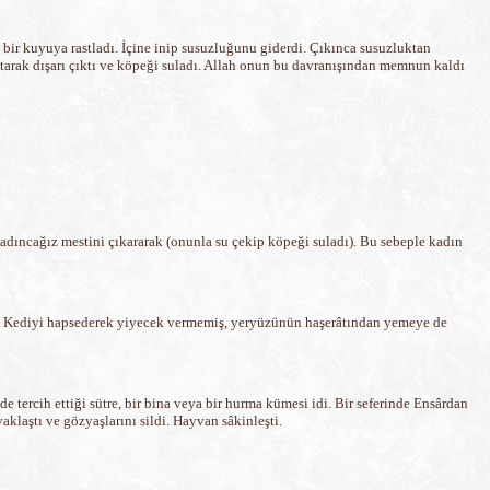
 bir kuyuya rastladı. İçine inip susuzluğunu giderdi. Çıkınca susuzluktan
tarak dışarı çıktı ve köpeği suladı. Allah onun bu davranışından memnun kaldı
 Kadıncağız mestini çıkararak (onunla su çekip köpeği suladı). Bu sebeple kadın
tti. Kediyi hapsederek yiyecek vermemiş, yeryüzünün haşerâtından yemeye de
e tercih ettiği sütre, bir bina veya bir hurma kümesi idi. Bir seferinde Ensârdan
aklaştı ve gözyaşlarını sildi. Hayvan sâkinleşti.