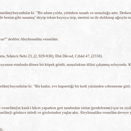
esselâm) buyurdular ki: "Bir adam yolda, yürürken susadı ve susuzluğu arttı. Derken
benim gibi susamış" deyip tekrar kuyuya inip, mestini su ile doldurup ağzıyla tu
var?" dediler. Aleyhissalâtu vesselâm:
ta, Sıfatu'n Nebi 23, (2, 929-930); Ebü Dâvud, Cihâd 47, (2550).
ir kuyunun etrafında dönen bir köpek gördü, susuzluktan dilini çıkarmış soluyordu.
sselâm) buyurdular ki: "Bir kadın, eve hapsettiği bir kedi yüzünden cehenneme gi
vesselâm)'ın kazâ-i hâcet yaparken geri tarafından istitar (perdelenme) için en ziyâd
sselâm)'ı görünce inledi ve gözlerinden yaşlar aktı. Aleyhissalâtu vesselâm deveye y
dı: