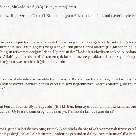
nen, Mukaddime 6, (43) ) rivayet etmişlerdir.
ldınız. Bu, üzerinde Ümmü'l-Kitap olan (yâni Allah'ın kesin hükümlü âyetleriyle isti
'in zevce-i pâklerinin hâne-i saâdetlerine bir gurub erkek gelerek Resûlullah (aleyh
kimiz? Allah O'nun geçmiş ve gelecek bütün günahlarını affetmiştir (bu sebeple O'na
ç bir gün terketmeyeceğim" dedi. Üçüncüsü de: "Kadınları ebediyen terkedip, onla
uki Allah'a yemin olsun Allah'tan en çok korkanınız ve yasaklarından en ziyade kaç
mi beğenmezse benden değildir" buyurdu.
), ruhsat ifade eden bir amelde bulunmuştu. Bazılarının bundan kaçındıklarını işit
için söyleyin, bazıları benim yaptığım şeyi beğenmeyip, kaçınıyorlarmış, doğru m
r."
âm) bunun üzerine şöyle buyurdu: "Bil ki, ben, hem uyurum, hem namaz kılarım; oruç
kkı var. Öyle ise bâzan oruç tut, bâzan ye. Namaz da kıl, uykunu da al"
mak, gündüzleri de hep oruç tutmak, kadınlarla da hiç nikah yapmamak üzere yemî
 dolayı değil, fakat kalplerinizin kasdettiği yeminden dolayı sorumlu tutar" (Bakara