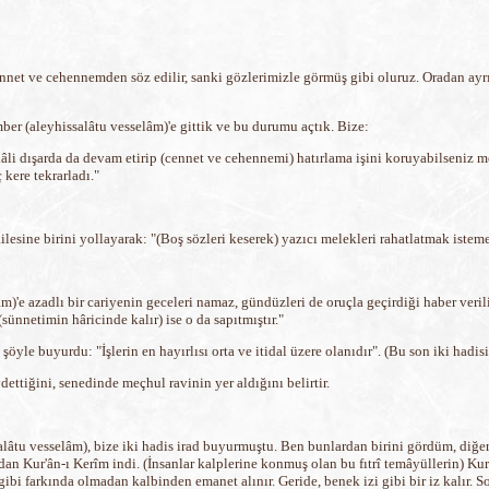
nnet ve cehennemden söz edilir, sanki gözlerimizle görmüş gibi oluruz. Oradan ay
er (aleyhissalâtu vesselâm)'e gittik ve bu durumu açtık. Bize:
âli dışarda da devam etirip (cennet ve cehennemi) hatırlama işini koruyabilseniz m
kere tekrarladı."
ilesine birini yollayarak: "(Boş sözleri keserek) yazıcı melekleri rahatlatmak istem
m)'e azadlı bir cariyenin geceleri namaz, gündüzleri de oruçla geçirdiği haber veril
ünnetimin hâricinde kalır) ise o da sapıtmıştır."
yle buyurdu: "İşlerin en hayırlısı orta ve itidal üzere olanıdır". (Bu son iki hadisi 
ettiğini, senedinde meçhul ravinin yer aldığını belirtir.
lâtu vesselâm), bize iki hadis irad buyurmuştu. Ben bunlardan birini gördüm, diğe
radan Kur'ân-ı Kerîm indi. (İnsanlar kalplerine konmuş olan bu fıtrî temâyüllerin) Ku
i farkında olmadan kalbinden emanet alınır. Geride, benek izi gibi bir iz kalır. S