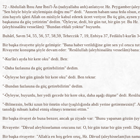
72 - Abdullah İbnu Amr İbni'l-Âs (radıyallahu anh) anlatıyor. Hz. Peygamber (al
"Sen böyle böyle söylemişsin doğru mu?" dedi. "Annem babam sana feda olsun, evet
zira hayırlı işleri Allah on misliyle kabul ederek ücret veriyor. Bu üç gün, aynen
başkasına da güç yetiririm" dedim. "Öyleyse, dedi, bir gün tut, bir gün ye. Bu Hz
(aleyhissalâtu vesselâm): "Bundan efdali yoktur" buyurdu.
Buhârî, Savm 54, 55, 56, 57, 58,59, Teheccük 7, 19, Enbiya 37, Fedâilu'l-kur'ân 
Bir başka rivayette şöyle gelmiştir: "Bana haber verildiğine göre sen yıl orucu 
Rivayette konuşma şöyle devam eder: "Resûlullah (aleyhissalâtu vesselâm) bana:
"-Kur'ân'ı ayda bir kere oku" dedi. Ben:
"-Daha fazlasına da güç getirebilirim" dedim.
"-Öyleyse her gün günde bir kere oku" dedi. Ben tekrar:
"-Bundan fazlasına da güç getirebilirim" dedim.
"-Öyleyse, buyurdu, her yedi gecede bir kere oku, daha aşağı düşme" dedi. Resûlu
"-Bilmezsin, belki uzun bir ömrün olur (yaşlılığında ahdi yerine getiremezsin)". 
tanıdığı ruhsatı kabul etmiş olmayı temenni ettim."
Bir başka rivayet de buna benzer, ancak şu ziyade var: "Bunu yaparsan gözün (uyk
Rivayette: "Dâvud aleyhisselamın orucunu tut: O, bir gün tutar bir gün yerdi. Dü
Bir başka rivayette: "Allah'a en hoş gelen oruç, Hz. Dâvud (aleyhisselam)'un namazı