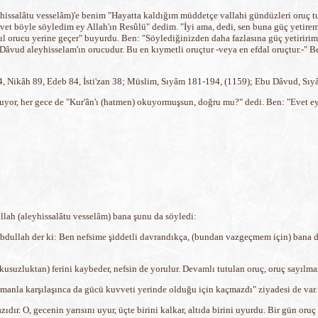
eyhissalâtu vesselâm)'e benim "Hayatta kaldığım müddetçe vallahi gündüzleri oruç t
 böyle söyledim ey Allah'ın Resûlü" dedim. "İyi ama, dedi, sen buna güç yetiremez
 yıl orucu yerine geçer" buyurdu. Ben: "Söylediğinizden daha fazlasına güç yetiriri
. Dâvud aleyhisselam'ın orucudur. Bu en kıymetli oruçtur -veya en efdal oruçtur.-"
34, Nikâh 89, Edeb 84, İsti'zan 38; Müslim, Sıyâm 181-194, (1159); Ebu Dâvud, Sıyâ
tutuyor, her gece de "Kur'ân'ı (hatmen) okuyormuşsun, doğru mu?" dedi. Ben: "Evet 
llah (aleyhissalâtu vesselâm) bana şunu da söyledi:
Abdullah der ki: Ben nefsime şiddetli davrandıkça, (bundan vazgeçmem için) bana da
usuzluktan) ferini kaybeder, nefsin de yorulur. Devamlı tutulan oruç, oruç sayılma
şmanla karşılaşınca da gücü kuvveti yerinde olduğu için kaçmazdı" ziyadesi de var.
dır. O, gecenin yarısını uyur, üçte birini kalkar, altıda birini uyurdu. Bir gün oruç 