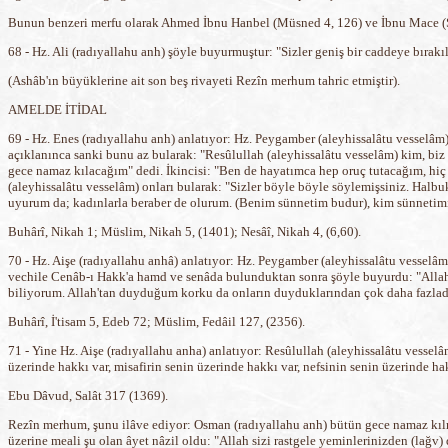
Bunun benzeri merfu olarak Ahmed İbnu Hanbel (Müsned 4, 126) ve İbnu Mace (Sü
68 - Hz. Ali (radıyallahu anh) şöyle buyurmuştur: "Sizler geniş bir caddeye bırakı
(Ashâb'ın büyüklerine ait son beş rivayeti Rezîn merhum tahric etmiştir).
AMELDE İTİDAL
69 - Hz. Enes (radıyallahu anh) anlatıyor: Hz. Peygamber (aleyhissalâtu vesselâm)
açıklanınca sanki bunu az bularak: "Resûlullah (aleyhissalâtu vesselâm) kim, biz 
gece namaz kılacağım" dedi. İkincisi: "Ben de hayatımca hep oruç tutacağım, hi
(aleyhissalâtu vesselâm) onları bularak: "Sizler böyle böyle söylemişsiniz. Halb
uyurum da; kadınlarla beraber de olurum. (Benim sünnetim budur), kim sünneti
Buhârî, Nikah 1; Müslim, Nikah 5, (1401); Nesâî, Nikah 4, (6,60).
70 - Hz. Aişe (radıyallahu anhâ) anlatıyor: Hz. Peygamber (aleyhissalâtu vesselâm
vechile Cenâb-ı Hakk'a hamd ve senâda bulunduktan sonra şöyle buyurdu: "Allah 
biliyorum. Allah'tan duyduğum korku da onların duyduklarından çok daha fazladı
Buhârî, İ'tisam 5, Edeb 72; Müslim, Fedâil 127, (2356).
71 - Yine Hz. Aişe (radıyallahu anha) anlatıyor: Resûlullah (aleyhissalâtu vessel
üzerinde hakkı var, misafirin senin üzerinde hakkı var, nefsinin senin üzerinde ha
Ebu Dâvud, Salât 317 (1369).
Rezîn merhum, şunu ilâve ediyor: Osman (radıyallahu anh) bütün gece namaz kıl
üzerine meali şu olan âyet nâzil oldu: "Allah sizi rastgele yeminlerinizden (lağv)