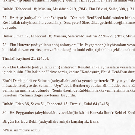
takılıyor (ip onun düşmesini önlüyor)" dediler. Hz. Peygamber (aleyhissalâtu ves
Buhârî, Teheccüd 18; Müslim, Müsâfirîn 219, (784); Ebu Dâvud, Salât, 308, (1312)
77 - Hz. Aişe (radıyallahu anhâ) diyor ki: "Yanımda BenîEsed kabilesinden bir kad
Resûlullah (aleyhissalâtu vesselâm): "Sus, yeter! Size, tâkat getirebileceğiniz a
buyurdu.
Buhârî, İman 32, Teheccüd 18; Müslim, Salâtu'l-Musâfirin 2220-221 (785); Muvatta,
78 - Ebu Hüreyre (radıyallahu anh) anlatıyor: "Hz. Peygamber (aleyhissalâtu vessel
bu itidali devam ettirirse, muvaffak olacağını ümid edin, (çünkü bu şekilde takib
Tirmizî, Kıyâmet 21, (2455).
79 - Ebu Cuheyfe (radıyallahu anh) anlatıyor: Resûlullah (aleyhissalâtu vesselâm
içinde buldu. "Bu halin ne?" diye sordu, kadın: "Kardeşiniz, Ebu'd-Derdâ'nın düny
Ebu'd-Derda geldi ve Selman (radıyallahu anh)'a yemek getirerek: "Buyur, ye!" d
müsaade istediyse de, Selman: "Uyu" dedi. Beraber uyudular. Bir müddet sonra E
Selman şu nasihatta bulundu: "Senin üzerinde Rabbinin hakkı var, nefsinin hakkı v
vesselâm) "Selman doğru söylemiş" buyurdu.
Buhârî, Edeb 86, Savm 51, Teheccüd 15; Tirmizî, Zühd 64 (2415).
80 - Hz. Peygamber (aleyhissalâtu vesselâm)'in kâtibi Hanzala İbnu'r-Rebî el-Esed
Birgün Hz. Ebu Bekir (radıyallahu anh)'la karşılaştık. Bana:
"-Nasılsın?" diye sordu.