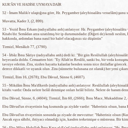
KUR'ÂN VE HADİSE UYMAYA DAİR
52 - İmam Malik'e ulaştığına göre, Hz. Peygamber (aleyhissalâtu vesselâm) şunu 
Muvatta, Kader 3, (2, 899).
53 - Yezid İbnu Erkam (radıyallahu anh) anlatıyor: Hz. Peygamber (aleyhissalâtu
Kitabı'dır. Semâdan arza uzatılmış bir ip durumundadır. (Diğeri de) kendi neslim,
hakkında, ardımdan bana nasıl bir halef olacağınızı siz düşünün"
Tirmizî, Menâkıb 77, (3790).
54 - İrbâz İbnu Sâriye (radıyallahu anh) dedi ki: "Bir gün Resûlullah (aleyhissal
heyecanla doldu. Cemaatten biri: "Ey Allah'ın Resûlü, sanki bu, bir veda konuşmas
tavsiye ederim. Zira, sizden hayatta kalanlar benden sonra nice ihtilaflar görecek.
derece dikkatli ve uyanık olun. Zira (sünnette bulunana zıt olarak) her yeni çıkarılan 
Tirmizî, İlim 16, (2678); Ebu Dâvud, Sünne 6, (4607).
55 - Mikdâm İbnu Ma'dîkerib (radıyallahu anh) anlatıyor: Resûlullah (aleyhissalâ
kitabı vardır. Onda nelere helâl denmişse onları helâl biliriz. Nelere de haram den
Ebu Dâvud, Sünne, 6, (4604); Tirmizî, İlm 60, (2666); İbnu Mace, Mukaddime 2, 
Ebu Dâvud'un rivayetinin baş kısmında şu ziyâde vardır: "Haberiniz olsun, bana K
Ebu Dâvud'un rivayetinin sonunda şu ziyade de mevcuttur: "Haberiniz olsun (Kur'an'
Ancak eşya sâhibi, ihtiyacı olmadığı için, kasden terketmişse o müstesna. Bir kim
56 - Ebu Mûsa Abdullah İbnu Kays el-Eş'arî (radıyallahu anh) anlatıyor: "Hz. Peyg