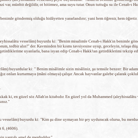
m arazi var, münbit değildir, ot bitirmez, ama suyu tutar. Onun tuttuğu su ile Cenab-ı H
ah benimle göndermiş olduğu hidâyetten yararlandırır; yani hem öğrenir, hem öğretir.
aleyhissalâtu vesselâm) buyurdu ki: "Benim misalimle Cenab-ı Hakk'ın benimle gön
m, tedbir alın!" der. Kavminden bir kısmı tavsiyesine uyup, geceleyin, telaşa düş
 getirdiklerime uyanlarla, bana isyan edip Cenab-ı Hakk'tan getirdiklerimi tekzip e
lâm) buyurdular ki: " Benim misâlimle sizin misâliniz, şu temsile benzer: Bir adam v
ğız onları kurtarmaya (mâni olmaya) çalışır. Ancak hayvanlar galebe çalarak çoklukl
.
kak ki, en güzel söz Allah'ın kitabıdır. En güzel yol da Muhammed (aleyhissalâtu v
ınız."
âtu vesselâm) buyurdu ki: "Kim şu dine uymayan bir şey uyduracak olursa, bu merd
 6, (4606).
nin yaptığı amel de merduddur."