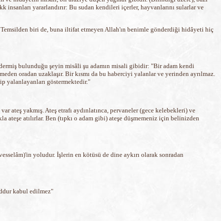
akk insanları yararlandırır: Bu sudan kendileri içerler, hayvanlarını sularlar ve
 Temsilden biri de, buna iltifat etmeyen Allah'ın benimle gönderdiği hidâyeti hiç
dermiş bulunduğu şeyin misâli şu adamın misali gibidir: "Bir adam kendi
meden oradan uzaklaşır. Bir kısmı da bu haberciyi yalanlar ve yerinden ayrılmaz.
dip yalanlayanları göstermektedir."
ar ateş yakmış. Ateş etrafı aydınlatınca, pervaneler (gece kelebekleri) ve
a ateşe atılırlar. Ben (tıpkı o adam gibi) ateşe düşmemeniz için belinizden
esselâm)'in yoludur. İşlerin en kötüsü de dine aykırı olarak sonradan
uddur kabul edilmez"