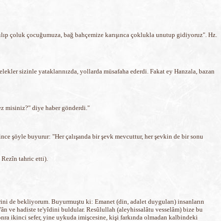
rılıp çoluk çocuğumuza, bağ bahçemize karışınca çoklukla unutup gidiyoruz". Hz.
elekler sizinle yataklarınızda, yollarda müsafaha ederdi. Fakat ey Hanzala, bazan
ez misiniz?" diye haber gönderdi."
ince şöyle buyurur: "Her çalışanda bir şevk mevcuttur, her şevkin de bir sonu
Rezîn tahric etti).
rini de bekliyorum. Buyurmuştu ki: Emanet (din, adalet duyguları) insanların
r'ân ve hadiste te'yîdini buldular. Resûlullah (aleyhissalâtu vesselâm) bize bu
onra ikinci sefer, yine uykuda imişcesine, kişi farkında olmadan kalbindeki