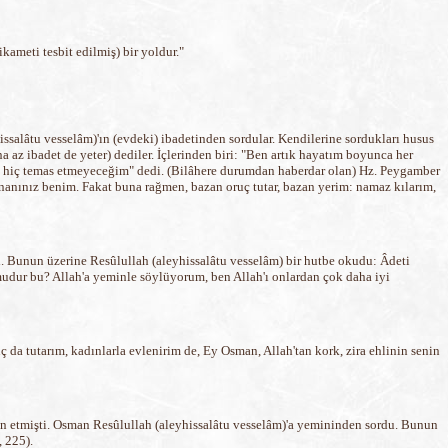
kameti tesbit edilmiş) bir yoldur."
issalâtu vesselâm)'ın (evdeki) ibadetinden sordular. Kendilerine sordukları husus
 az ibadet de yeter) dediler. İçlerinden biri: "Ben artık hayatım boyunca her
ra hiç temas etmeyeceğim" dedi. (Bilâhere durumdan haberdar olan) Hz. Peygamber
ınanınız benim. Fakat buna rağmen, bazan oruç tutar, bazan yerim: namaz kılarım,
ti. Bunun üzerine Resûlullah (aleyhissalâtu vesselâm) bir hutbe okudu: Âdeti
udur bu? Allah'a yeminle söylüyorum, ben Allah'ı onlardan çok daha iyi
 da tutarım, kadınlarla evlenirim de, Ey Osman, Allah'tan kork, zira ehlinin senin
n etmişti. Osman Resûlullah (aleyhissalâtu vesselâm)'a yemininden sordu. Bunun
, 225).