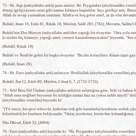
73 - Hz. Aişe (radıyallahu anhâ) şunu anlatır: Hz. Peygamber (aleyhissalâtu vessel
dönep (gelip) aynen onun gibi namaz kılmaya başladılar. Sayı gittikçe arttı. Bunu
Allah da sevap yazmaktan usanmaz. Allah'a en hoş gelen amel, az da olsa devamlı o
Buhârî, İman 16, Ezân 81, Rikâk 18; Müslim, Salât 283, (782); Muvatta, Salâtu'l-L
Buhârî'nin Ebu Hüreyre (radıyallahu anh)'den yaptığı bir rivayette: "Orta yolu tu
ki sizden hiç kimseye, yaptığı amel, cenneti kazandırmayacaktır" buyurdu. "Sen d
(Buhârî, Rikak 18)
Buhârî ve Nesâî'de gelen bir başka rivayette: "Bu din kolaylıktır. Kimse (aşırı ga
(Buhârî, İman 29).
74 - Hz. Enes (radıyallahu anh) anlatıyor: Resûlullah (aleyhissalâtu vesselâm) şöyl
Buhârî, İlm 12, Edeb 80; Müslim, Cihad 6, 7, (1732-1733).
75 - Sehl İbnu Ebî Ümâme (radıyallahu anh)'nin anlattığına göre, Sehl ve babası b
"Allah sana mağfiret buyursun bu kıldığın namaz farz mı yoksa nafile miydi? dedik
(aleyhissalâtu vesselâm) buyurdu ki:
"(Yıl orucu, her gece teheccüt, kadınları terk gibi kararlarla) kendinize zorluk çık
kiliselerdekiler bunların bekâyasıdır. "Onlar, üzerlerine, bizim farz kılmadığımız,
Ebu Dâvud, Edeb 52, (4904)
76 - Enes (radıyallahu anh) buyurdu ki: "Hz. Peygamber (aleyhissalâtu vesselâm) m