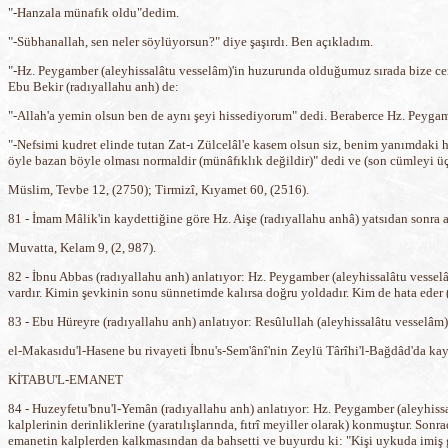
"-Hanzala münafık oldu"dedim.
"-Sübhanallah, sen neler söylüyorsun?" diye şaşırdı. Ben açıkladım.
"-Hz. Peygamber (aleyhissalâtu vesselâm)'in huzurunda olduğumuz sırada bize ce
Ebu Bekir (radıyallahu anh) de:
"-Allah'a yemin olsun ben de aynı şeyi hissediyorum" dedi. Beraberce Hz. Peygamb
"-Nefsimi kudret elinde tutan Zat-ı Zülcelâl'e kasem olsun siz, benim yanımdaki h
öyle bazan böyle olması normaldir (münâfıklık değildir)" dedi ve (son cümleyi üç 
Müslim, Tevbe 12, (2750); Tirmizî, Kıyamet 60, (2516).
81 - İmam Mâlik'in kaydettiğine göre Hz. Aişe (radıyallahu anhâ) yatsıdan sonra a
Muvatta, Kelam 9, (2, 987).
82 - İbnu Abbas (radıyallahu anh) anlatıyor: Hz. Peygamber (aleyhissalâtu vesselâ
vardır. Kimin şevkinin sonu sünnetimde kalırsa doğru yoldadır. Kim de hata eder (s
83 - Ebu Hüreyre (radıyallahu anh) anlatıyor: Resûlullah (aleyhissalâtu vesselâm) şö
el-Makasıdu'l-Hasene bu rivayeti İbnu's-Sem'ânî'nin Zeylü Târîhi'l-Bağdâd'da kayd
KİTABU'L-EMANET
84 - Huzeyfetu'bnu'l-Yemân (radıyallahu anh) anlatıyor: Hz. Peygamber (aleyhissa
kalplerinin derinliklerine (yaratılışlarında, fıtrî meyiller olarak) konmuştur. Son
emanetin kalplerden kalkmasından da bahsetti ve buyurdu ki: "Kişi uykuda imiş gib