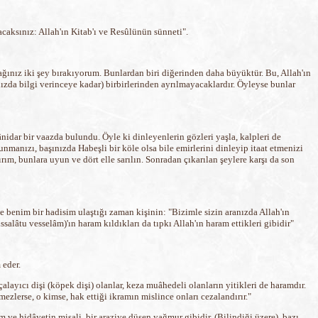
caksınız: Allah'ın Kitab'ı ve Resûlünün sünneti".
ğınız iki şey bırakıyorum. Bunlardan biri diğerinden daha büyüktür. Bu, Allah'ın
ızda bilgi verinceye kadar) birbirlerinden ayrılmayacaklardır. Öyleyse bunlar
nidar bir vaazda bulundu. Öyle ki dinleyenlerin gözleri yaşla, kalpleri de
nmanızı, başınızda Habeşli bir köle olsa bile emirlerini dinleyip itaat etmenizi
rım, bunlara uyun ve dört elle sarılın. Sonradan çıkarılan şeylere karşı da son
 benim bir hadisim ulaştığı zaman kişinin: "Bizimle sizin aranızda Allah'ın
salâtu vesselâm)'ın haram kıldıkları da tıpkı Allah'ın haram ettikleri gibidir"
 eder.
layıcı dişi (köpek dişi) olanlar, keza muâhedeli olanların yitikleri de haramdır.
zlerse, o kimse, hak ettiği ikramın mislince onları cezalandırır."
ve hidâyetin misali, bir araziye düşen yağmur gibidir. (Bilindiği üzere), bazı