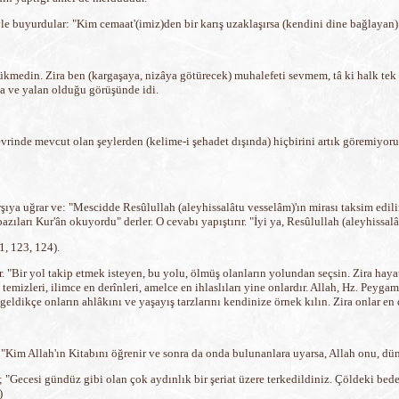
öyle buyurdular: "Kim cemaat'(imiz)den bir karış uzaklaşırsa (kendini dine bağlayan
hükmedin. Zira ben (kargaşaya, nizâya götürecek) muhalefeti sevmem, tâ ki halk tek 
a ve yalan olduğu görüşünde idi.
evrinde mevcut olan şeylerden (kelime-i şehadet dışında) hiçbirini artık göremiyor
rşıya uğrar ve: "Mescidde Resûlullah (aleyhissalâtu vesselâm)'ın mirası taksim edil
ıları Kur'ân okuyordu" derler. O cevabı yapıştırır. "İyi ya, Resûlullah (aleyhissalâ
1, 123, 124).
r. "Bir yol takip etmek isteyen, bu yolu, ölmüş olanların yolundan seçsin. Zira ha
temizleri, ilimce en derînleri, amelce en ihlaslıları yine onlardır. Allah, Hz. Peygam
eldikçe onların ahlâkını ve yaşayış tarzlarını kendinize örnek kılın. Zira onlar en 
"Kim Allah'ın Kitabını öğrenir ve sonra da onda bulunanlara uyarsa, Allah onu, dün
r; "Gecesi gündüz gibi olan çok aydınlık bir şeriat üzere terkedildiniz. Çöldeki be
)