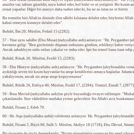
araziler var, tabiatı güzeldir, suyu kabul eder, bol bitki ve ot yetiştirir. Bir kısı
ziraat yaparlar. Diğer bir araziye daha isabet eder ki, bu ne su tutar ne ot bitirir.
Bu temsilin biri Allah'ın dininde ilim sâhibi kılınana delalet eder, böylesini All
kabul etmeyen kimseye delalet eder".
Buhârî, İlm 20; Müslim, Fedail 15 (2282).
57 - Yine aynı sahâbe (Ebu Musa) (radıyallahu anh) anlatıyor: "Hz. Peygamber (
kavmine gelip: "Ben gözlerimle düşman ordusunu gördüm, tehlikeyi haber veriyoru
Ancak sabahleyin ordu onları yakalar ve imha eder. İşte bu temsil bana itaat edip
Buhârî, Rikak 26; Müslim, Fezâil 15, (2283).
58 - Ebu Hüreyre (radıyallahu anh) anlatıyor: "Hz. Peygamber (aleyhissalâtu vesse
aydınlığı seven bir kısım hayvanlar bu ateşe kendilerini atmaya başlarlar. Adamca
yakalıyorum, ancak siz ateşe ateşe koşuyorsunuz"
Buhârî, Rikâk 26, Enbiya 40; Müslim, Fezâil 17, (2284); Tirmizî, Emsâl 7, (2877)
59 - İbnu Mes'ud (radıyallahu anh)'un şöyle buyurduğu rivayet edilmiştir: "Muhak
çıkarılanıdır. Size vâdedilen mutlaka yerine gelecektir. Siz Allah'ı aciz bırakamazs
Buhârî, İ'tisam 2, Edeb 70.
60 - Hz. Aişe (radıyallahu anhâ) validemiz anlatıyor: Hz. Peygamber (aleyhissal
Buhârî, İ'tisam 5, Büyü 60, Sulh 5; Müslim, Akdiye 18 (1718); Ebu Dâvud, Sünnet
Bir rivayette de şöyle denmektedir: "Bizim sünnetimize uymayan bir amel işleye