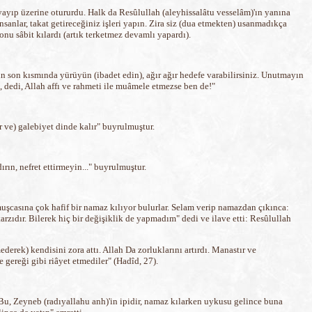
 yayıp üzerine otururdu. Halk da Resûlullah (aleyhissalâtu vesselâm)'ın yanına
sanlar, takat getireceğiniz işleri yapın. Zira siz (dua etmekten) usanmadıkça
nu sâbit kılardı (artık terketmez devamlı yapardı).
in son kısmında yürüyün (ibadet edin), ağır ağır hedefe varabilirsiniz. Unutmayın
 dedi, Allah affı ve rahmeti ile muâmele etmezse ben de!"
r ve) galebiyet dinde kalır" buyrulmuştur.
rın, nefret ettirmeyin..." buyrulmuştur.
muşcasına çok hafif bir namaz kılıyor bulurlar. Selam verip namazdan çıkınca:
rzıdır. Bilerek hiç bir değişiklik de yapmadım" dedi ve ilave etti: Resûlullah
ederek) kendisini zora attı. Allah Da zorluklarını artırdı. Manastır ve
 gereği gibi riâyet etmediler" (Hadîd, 27).
. Bu, Zeyneb (radıyallahu anh)'in ipidir, namaz kılarken uykusu gelince buna