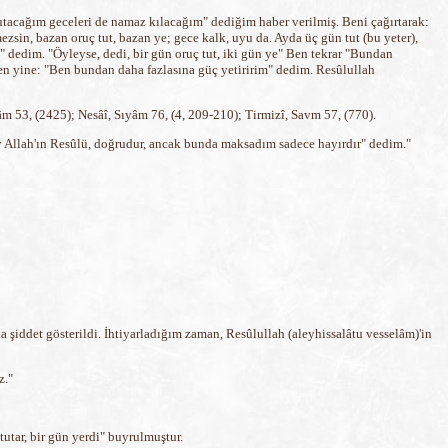
utacağım geceleri de namaz kılacağım" dediğim haber verilmiş. Beni çağırtarak:
sin, bazan oruç tut, bazan ye; gece kalk, uyu da. Ayda üç gün tut (bu yeter),
m" dedim. "Öyleyse, dedi, bir gün oruç tut, iki gün ye" Ben tekrar "Bundan
 Ben yine: "Ben bundan daha fazlasına güç yetiririm" dedim. Resûlullah
m 53, (2425); Nesâî, Sıyâm 76, (4, 209-210); Tirmizî, Savm 57, (770).
ey Allah'ın Resûlü, doğrudur, ancak bunda maksadım sadece hayırdır" dedim."
 şiddet gösterildi. İhtiyarladığım zaman, Resûlullah (aleyhissalâtu vesselâm)'in
z."
tutar, bir gün yerdi" buyrulmuştur.