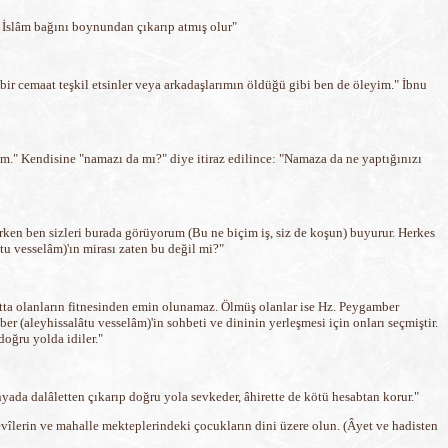
) İslâm bağını boynundan çıkarıp atmış olur"
bir cemaat teşkil etsinler veya arkadaşlarımın öldüğü gibi ben de öleyim." İbnu
um." Kendisine "namazı da mı?" diye itiraz edilince: "Namaza da ne yaptığınızı
irken ben sizleri burada görüyorum (Bu ne biçim iş, siz de koşun) buyurur. Herkes
tu vesselâm)'ın mirası zaten bu değil mi?"
yatta olanların fitnesinden emin olunamaz. Ölmüş olanlar ise Hz. Peygamber
ber (aleyhissalâtu vesselâm)'in sohbeti ve dininin yerleşmesi için onları seçmiştir.
doğru yolda idiler."
yada dalâletten çıkarıp doğru yola sevkeder, âhirette de kötü hesabtan korur."
devîlerin ve mahalle mekteplerindeki çocukların dini üzere olun. (Âyet ve hadisten