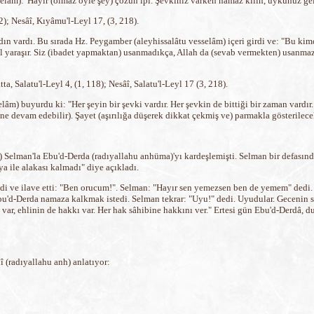
selâm):"Hayır (olmaz öyle şey) çözün ipi. Şevkiniz varken namaz kılın, uykunuz gel
; Nesâî, Kıyâmu'l-Leyl 17, (3, 218).
ın vardı. Bu sırada Hz. Peygamber (aleyhissalâtu vesselâm) içeri girdi ve: "Bu kim
mel yaraşır. Siz (ibadet yapmaktan) usanmadıkça, Allah da (sevab vermekten) usanmaz
 Salatu'l-Leyl 4, (1, 118); Nesâî, Salatu'l-Leyl 17 (3, 218).
âm) buyurdu ki: "Her şeyin bir şevki vardır. Her şevkin de bittiği bir zaman vardır.
ine devam edebilir). Şayet (aşırılığa düşerek dikkat çekmiş ve) parmakla gösterilece
) Selman'la Ebu'd-Derda (radıyallahu anhüma)'yı kardeşlemişti. Selman bir defasında
a ile alakası kalmadı" diye açıkladı.
edi ve ilave etti: "Ben orucum!". Selman: "Hayır sen yemezsen ben de yemem" dedi
bu'd-Derda namaza kalkmak istedi. Selman tekrar: "Uyu!" dedi. Uyudular. Gecenin s
ar, ehlinin de hakkı var. Her hak sâhibine hakkını ver." Ertesi gün Ebu'd-Derdâ, d
î (radıyallahu anh) anlatıyor: