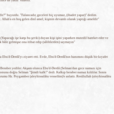
ince de yatın" emretti.
dir?" buyurdu. "Falancadır, geceleri hiç uyumaz, (ibadet yapar)" dedim.
. Allah'a en hoş gelen dinî amel, kişinin devamlı olarak yaptığı ameldir"
 (Yapacağı işe karşı bu şevki) duyan kişi işini yaparken mutedil hareket eder ve
k hâle gelmişse ona itibar edip (sâlihlerden) saymayın"
 Ebu'd-Derdâ'yı ziyaret etti. Evde, Ebu'd-Derdâ'nın hanımını düşük bir kıyafet
. Beraber yediler. Akşam olunca Ebu'd-Derdâ (Selman'dan gece namazı için
onuna doğru Selman "Şimdi kalk!" dedi. Kalkıp beraber namaz kıldılar. Sonra
urumu Hz. Peygamber (aleyhissalâtu vesselâm)'e anlattı. Resûlullah (aleyhissalâtu