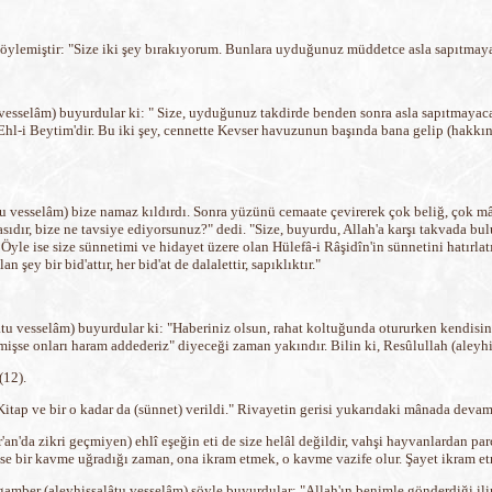
söylemiştir: "Size iki şey bırakıyorum. Bunlara uyduğunuz müddetce asla sapıtmaya
 vesselâm) buyurdular ki: " Size, uyduğunuz takdirde benden sonra asla sapıtmayaca
 Ehl-i Beytim'dir. Bu iki şey, cennette Kevser havuzunun başında bana gelip (hakkın
âtu vesselâm) bize namaz kıldırdı. Sonra yüzünü cemaate çevirerek çok beliğ, çok mâ
ıdır, bize ne tavsiye ediyorsunuz?" dedi. "Size, buyurdu, Allah'a karşı takvada bulu
 Öyle ise size sünnetimi ve hidayet üzere olan Hülefâ-i Râşidîn'in sünnetini hatırlatı
şey bir bid'attır, her bid'at de dalalettir, sapıklıktır."
tu vesselâm) buyurdular ki: "Haberiniz olsun, rahat koltuğunda otururken kendisine
mişse onları haram addederiz" diyeceği zaman yakındır. Bilin ki, Resûlullah (aleyhis
(12).
itap ve bir o kadar da (sünnet) verildi." Rivayetin gerisi yukarıdaki mânada devam
da zikri geçmiyen) ehlî eşeğin eti de size helâl değildir, vahşi hayvanlardan parça
se bir kavme uğradığı zaman, ona ikram etmek, o kavme vazife olur. Şayet ikram etme
amber (aleyhissalâtu vesselâm) şöyle buyurdular: "Allah'ın benimle gönderdiği ilim 