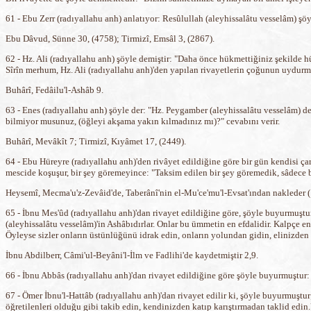
61 - Ebu Zerr (radıyallahu anh) anlatıyor: Resûlullah (aleyhissalâtu vesselâm) ş
Ebu Dâvud, Sünne 30, (4758); Tirmizî, Emsâl 3, (2867).
62 - Hz. Ali (radıyallahu anh) şöyle demiştir: "Daha önce hükmettiğiniz şekilde 
Sîrîn merhum, Hz. Ali (radıyallahu anh)'den yapılan rivayetlerin çoğunun uydurm
Buhârî, Fedâilu'l-Ashâb 9.
63 - Enes (radıyallahu anh) şöyle der: "Hz. Peygamber (aleyhissalâtu vesselâm) d
bilmiyor musunuz, (öğleyi akşama yakın kılmadınız mı)?" cevabını verir.
Buhârî, Mevâkît 7; Tirmizî, Kıyâmet 17, (2449).
64 - Ebu Hüreyre (radıyallahu anh)'den rivâyet edildiğine göre bir gün kendisi ça
mescide koşuşur, bir şey göremeyince: "Taksim edilen bir şey göremedik, sâdece baz
Heysemî, Mecma'u'z-Zevâid'de, Taberânî'nin el-Mu'ce'mu'l-Evsat'ından nakleder (
65 - İbnu Mes'ûd (radıyallahu anh)'dan rivayet edildiğine göre, şöyle buyurmuştu
(aleyhissalâtu vesselâm)'in Ashâbıdırlar. Onlar bu ümmetin en efdalidir. Kalpçe en 
Öyleyse sizler onların üstünlüğünü idrak edin, onların yolundan gidin, elinizden g
İbnu Abdilberr, Câmi'ul-Beyâni'l-İlm ve Fadlihi'de kaydetmiştir 2,9.
66 - İbnu Abbâs (radıyallahu anh)'dan rivayet edildiğine göre şöyle buyurmuştur: 
67 - Ömer İbnu'l-Hattâb (radıyallahu anh)'dan rivayet edilir ki, şöyle buyurmuştu
öğretilenleri olduğu gibi takib edin, kendinizden katıp karıştırmadan taklid edin.