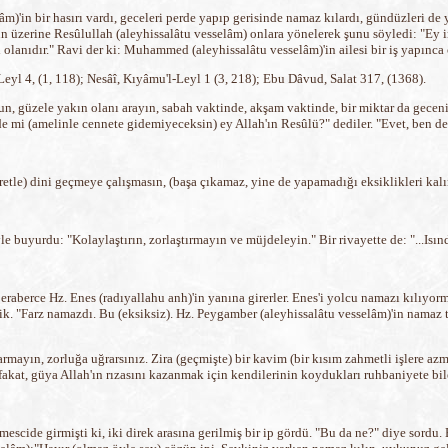
âm)'in bir hasırı vardı, geceleri perde yapıp gerisinde namaz kılardı, gündüzleri de
n üzerine Resûlullah (aleyhissalâtu vesselâm) onlara yönelerek şunu söyledi: "Ey in
lanıdır." Ravi der ki: Muhammed (aleyhissalâtu vesselâm)'in ailesi bir iş yapınca o
eyl 4, (1, 118); Nesâî, Kıyâmu'l-Leyl 1 (3, 218); Ebu Dâvud, Salat 317, (1368).
tun, güzele yakın olanı arayın, sabah vaktinde, akşam vaktinde, bir miktar da gecen
e mi (amelinle cennete gidemiyeceksin) ey Allah'ın Resûlü?" dediler. "Evet, ben de,
yretle) dini geçmeye çalışmasın, (başa çıkamaz, yine de yapamadığı eksiklikleri kalı
e buyurdu: "Kolaylaştırın, zorlaştırmayın ve müjdeleyin." Bir rivayette de: "...Isındı
eraberce Hz. Enes (radıyallahu anh)'in yanına girerler. Enes'i yolcu namazı kılıyor
. "Farz namazdı. Bu (eksiksiz). Hz. Peygamber (aleyhissalâtu vesselâm)'in namaz ta
armayın, zorluğa uğrarsınız. Zira (geçmişte) bir kavim (bir kısım zahmetli işlere azm
 fakat, güya Allah'ın rızasını kazanmak için kendilerinin koydukları ruhbaniyete bile
escide girmişti ki, iki direk arasına gerilmiş bir ip gördü. "Bu da ne?" diye sordu