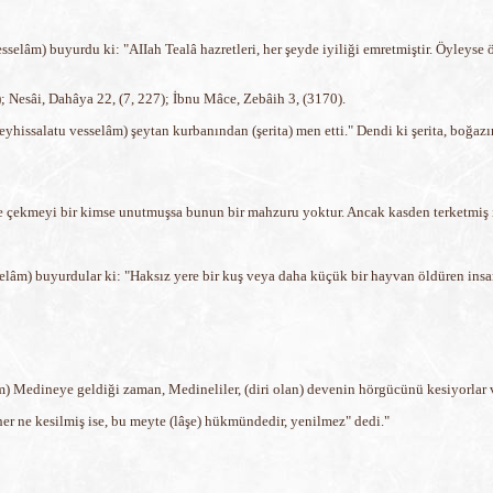
esselâm) buyurdu ki: "AIIah Tealâ hazretleri, her şeyde iyiliği emretmiştir. Öyley
; Nesâi, Dahâya 22, (7, 227); İbnu Mâce, Zebâih 3, (3170).
yhissalatu vesselâm) şeytan kurbanından (şerita) men etti." Dendi ki şerita, boğa
e çekmeyi bir kimse unutmuşsa bunun bir mahzuru yoktur. Ancak kasden terketmiş i
selâm) buyurdular ki: "Haksız yere bir kuş veya daha küçük bir hayvan öldüren ins
m) Medineye geldiği zaman, Medineliler, (diri olan) devenin hörgücünü kesiyorlar v
er ne kesilmiş ise, bu meyte (lâşe) hükmündedir, yenilmez" dedi."