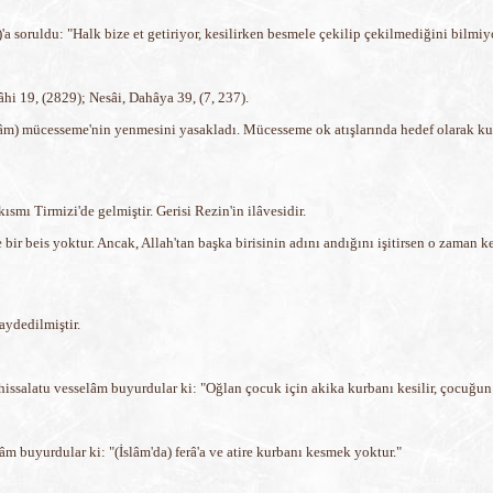
'a soruldu: "Halk bize et getiriyor, kesilirken besmele çekilip çekilmediğini bilmi
hi 19, (2829); Nesâi, Dahâya 39, (7, 237).
elâm) mücesseme'nin yenmesini yasakladı. Mücesseme ok atışlarında hedef olarak ku
ısmı Tirmizi'de gelmiştir. Gerisi Rezin'in ilâvesidir.
e bir beis yoktur. Ancak, Allah'tan başka birisinin adını andığını işitirsen o zaman
aydedilmiştir.
issalatu vesselâm buyurdular ki: "Oğlan çocuk için akika kurbanı kesilir, çocuğun
m buyurdular ki: "(İslâm'da) ferâ'a ve atire kurbanı kesmek yoktur."