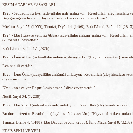
KESİM ADABI VE YASAKLARI
1923 - Şeddâd İbnu Evs (radıyallâhu anh) anlatıyor: "Resülullah (aleyhissalâtu v
Bıçağın ağzını bileyin. Hayvana (zahmet vermeyin) rahat ettirin."
Müslim, Sayd 57, (1955); Tirmizi, Diyât 14, (1409); Ebü Dâvud, Edâhi 12, (2815)
1924 - Ebu Hüreyre ve İbnu Abbâs (radıyallâhu anhüm) anlatıyor: "Resülullah (ale
(kurbanlık) hayvandır."
Ebü Dâvud, Edâhi 17, (2826).
1925 - İbnu Abbâs (radıyallâhu anhümâ) demiştir ki: "(Hayvanı keserken) besmel
Rezin'in ilâvesidir.
1926 - İbnu Ömer (radıyallâhu anhümâ) anlatıyor. "Resulullah (aleyhissalatu ves
diye sorulunca:
"Onu keser ve yer. Başını kesip atmaz!" diye cevap verdi."
Nesâi, Sayd 34, (7, 239).
1927 - Ebü Vâkıd (radıyallâhu anh) anlatıyor: "ResüIuIIah (aleyhissalâtü vessela
Bu durum üzerine Resülullah (aleyhissalâtü vesselâm): "Hayvan diri iken ondan h
Tirmizi, Et'ime 4, (1480); Ebü Dâvud, Sayd 3, (2858); İbnu Mâce, Sayd 8, (3216).
KESİŞ ŞEKLİ VE YERİ