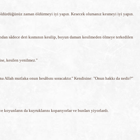
se öldürdüğünüz zaman öldürmeyi iyi yapın. Kesecek olursanız kesmeyi iyi yapın.
zından sâdece deri kısmının kesilip, boyun damarı kesilmeden ölmeye terkedilen
se, kesilen yenilmez."
ana Allah mutlaka onun hesâbını soracaktır." Kendisine: "Onun hakkı da nedir?"
e koyunların da kuyruklarını koparıyorlar ve bunIarı yiyorlardı.