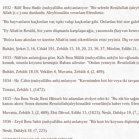
1932 - Râfi' İbnu Hadic (radıyallâhu anh) anlatıyor: "Bir seferde Resülullah (aley
Allah (c.c.) onu durdurdu. Aleyhissalâtu vesselam Efendimiz:
"Bu hayvanların kaçkınları var, tıpkı vahşi kaçkınlar gibi. Onlardan biri size gal
"Ey Allah'ın Resülü, biz yarın düşmanla karşılaşacağız, yanımızda (hayvan kesece
"Bolca kanı akıtılan ve üzerine Allah'ın ismi zikredilenin etini yeyiniz. Diş ve tı
Buhâri, Şirket 3, 16, Cihâd 191, Zebâih 15, 18, 20, 23, 36, 37; Müslim, Edâhi 21
1933 - Nâfi'nin anlattığına göre, Ka'b İbnu Mâlik (radıyallâhu anh)'in bir oğlund
kırarak, onunla koyunu kesmiştir. Babası ailesine: "Ondan yemeyin. Resülullah (a
Buhâri, Zebâih 18,19, Vekâlet 4; Muvatta, Zebâih 4, (2, 489).
1934 - Hz. Càbir (radıyallâhu anh) anlatıyor: "Kavmimden biri bir veya iki tavşan 
Tirmizi, Zebâih 1, (1472).
1935 - Ata İbnu Yesâr, Beni Hâriseli bir adamdan rivâyet eder ki: "Bu zât bir sa
kanını akıtır. Sonra durumu Resulullah(aleyhissalâtü vesselâm)'a haber verir. Efe
Muvatta, Zebâih 3, (2, 489); Ebü Dâvud, Edâhi 15, (1823); Nesâi, Dahâya 19, (7, 
1936 - Zeyd İbnu Sabit (radıyallâhu anh) anlatıyor: "Bir kurt bir koyunu dişlemişti
Nesâi, Dahâyâ 18, (7, 225).