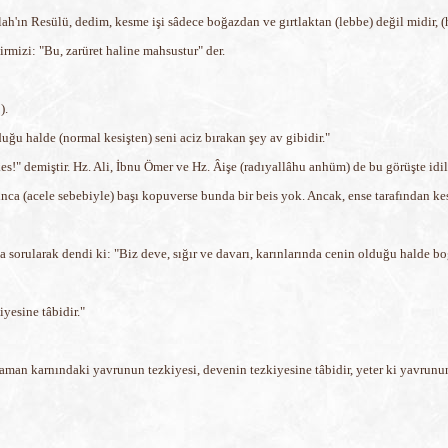
h'ın Resülü, dedim, kesme işi sâdece boğazdan ve gırtlaktan (lebbe) değil midir, 
irmizi: "Bu, zarüret haline mahsustur" der.
).
ğu halde (normal kesişten) seni aciz bırakan şey av gibidir."
!" demiştir. Hz. Ali, İbnu Ömer ve Hz. Âişe (radıyallâhu anhüm) de bu görüşte idil
a (acele sebebiyle) başı kopuverse bunda bir beis yok. Ancak, ense tarafından ke
'a sorularak dendi ki: "Biz deve, sığır ve davarı, karınlarında cenin olduğu halde b
iyesine tâbidir."
man karnındaki yavrunun tezkiyesi, devenin tezkiyesine tâbidir, yeter ki yavrunun