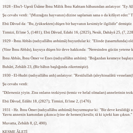
1928 - Ebu'l- Uşerâ Üsâme İbnu Mâlik İbnu Kahtam bâbasından anlatıyor: "Ey Alla
Şu cevabı verdi: "(Mızrağını hayvanın) dizine saplarsan sana o da kifâyet eder." T
Ebü Dâvud da: "Bu, (yüksekten) düşen bir hayvanın kesimiyle ilgilidir" demiştir.
Tirmizi, Et'ime 5, (1481); Ebü Dâvud, Edahi 16, (2825), Nesâi, Dahâyâ 25, (7, 228
1929 - İbnu Abbâs (radıyallâhu anhümâ) buyurdular ki: "Elinde (tasarrufunda) oldu
(Yine İbnu Abbâs), kuyuya düşen bir deve hakkında: "Neresinden gücün yeterse kes
İbnu Abbâs, İbnu Ömer ve Enes (radıyallâhu anhüm): "Boğazdan kesmeye başlayınc
Buhâri, Zebâih 23, (Bir bâbın başlığında zikretmiştir).
1930 - El-Hudri (radıyallâhu anh) anlatıyor: "Resülullah (aleyhissalâtü vesselam)
Şu cevabı verdi:
"Dilerseniz yiyin. Zira onların tezkiyesi (temiz ve helal olmaları) annelerinin tezk
Ebü Dâvud, Edâhi 18, (2827); Tirmizi, Et'ime 2, (1476).
1931 - Hz. İbnu Ömer (radıyallâhu anhümâ) buyurmuştur ki: "Bir deve kesildiği za
Yavru annenin karnından çıkınca (yine de hemen) kesilir, tâ ki içteki kan çıksın."
Muvatta, Zebâih 8, (2, 490).
KESME ÂLETİ