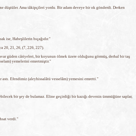
şine düştüler. Ama tâkipçileri yordu. Bir adam deveye bir ok gönderdi. Derken
ak ise, Habeşlilerin bıçağıdır."
 20, 21, 26, (7, 226, 227).
 Davar güden câriyeleri, bir koyunun ölmek üzere olduğunu görmüş, derhal bir taş
selam) yemelerini emretmiştir."
r astı. Efendimiz (aleyhissalâtü vesselâm) yemesini emretti."
ebilecek bir şey de bulamaz. Eline geçirdiği bir kazığı devenin ümmüğüne saplar,
hsat verdi."