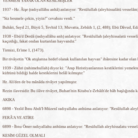
YENMESİ YASAK OLAN KESİLMİŞLER
1937 - Hz. Âişe (radıyallâhu anhâ) anlatıyor: "Resülullah (aleyhissalâtü vesselâm)
"Siz besmele çekin, yiyin!" cevabını verdi."
Buhâri, Sayd 21, Büyü 5, Tevhid 13; Muvatta, Zebâih 1, (2, 488); Ebü Dâvud, Edâ
1938 - Ebü'd Derdâ (radıyallâhu anh) anlatıyor: "Resülullah (aleyhissalatü vess
kaçırdığı, fakat ondan kurtarılan hayvandır."
Tirmizi, Et'ime 1, (1473).
Bir rivâyetin "Ok atışlarına hedef olarak kullanılan hayvan" ibâresine kadar olan k
1939 - Zühri (rahimehullah) diyor ki: "Arap Hıristiyanlarının kestiklerini yemekt
küfrünü bildiği halde kestiklerini helâl kılmıştır."
Hz. Ali'den de bu mânâda rivâyet yapılmıştır.
Rezin ilavesidir. Bu ilâve rivâyet, Buhari'nin Kitabu'z-Zebâih'de bâb başlığında k
AKIKA
6898 - Yezîd İbnu Abdi'I-Müzenî radıyallahu anhüma anlatıyor: "Resûlullah aleyh
FERÂ'A VE ATİRE
6899 - İbnu Ömer radıyallahu anhüma anlatıyor: "Resülullah aleyhissalatu vesselâ
KESİM GÜZEL OLMALI