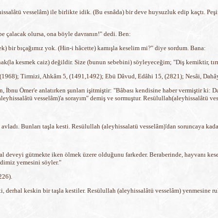
hissalâtü vesselâm) ile birlikte idik. (Bu esnâda) bir deve huysuzluk edip kaçtı. Pe
ebe çalacak olursa, ona böyle davranın!" dedi. Ben:
k) bir bıçağımız yok. (Hin-i hâcette) kamışla keselim mi?" diye sordum. Bana:
rnak(la kesmek caiz) değildir. Size (bunun sebebini) söyleyeceğim; "Diş kemiktir, tırn
, (1968); Tirmizi, Ahkâm 5, (1491,1492); Ebü Dâvud, Edâhi 15, (2821); Nesâi, Dahâya
an, İbnu Ömer'e anlatırken şunları işitmiştir: "Bâbası kendisine haber vermiştir ki:
leyhissalâtü vesselâm)'a sorayım" demiş ve sormuştur. Resülullah(aleyhissalâtü ves
avladı. Bunları taşla kesti. Resülullah (aleyhissalatü vesselâm)'dan soruncaya kada
ğmal deveyi gütmekte iken ölmek üzere olduğunu farkeder. Beraberinde, hayvanı kes
ndimiz yemesini söyler."
226).
, derhal keskin bir taşla kestiler. Resülullah (aleyhissalâtü vesselâm) yenmesine ru