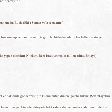
n!" denmiştir-."
nettedir. Bu da (Ehl-i Sünnet ve'l) cemaattir."
ırakmayıp her tarafını sardığı gibi, bu bid'a da onların her hallerine sirayet
 yapan olacaktır. Nitekim, Beni İsrail yetmişiki millete (dine, fırkaya)
 ve hak dinle göndermiştir, ta ki onu bütün dinlere galebe kılsın" (Saff 9) ayetini
r hayır olmayan kimseler dünyada baki kalacaklar ve bunlar atalarının dinlerine