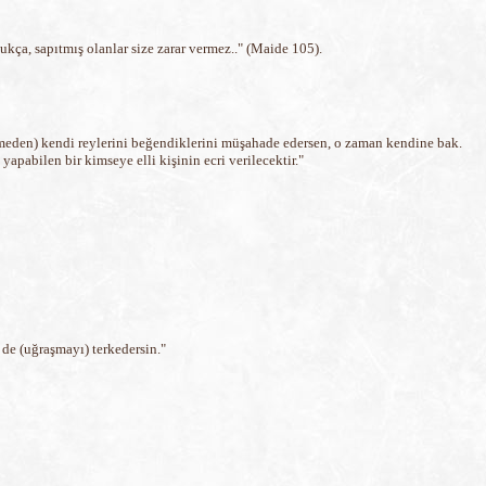
kça, sapıtmış olanlar size zarar vermez.." (Maide 105).
inlemeden) kendi reylerini beğendiklerini müşahade edersen, o zaman kendine bak.
yapabilen bir kimseye elli kişinin ecri verilecektir."
 de (uğraşmayı) terkedersin."