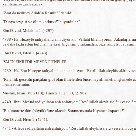
kalplerinize zaafı atacak!"
"Zaaf da nedir ey Allah'ın Resûlü?" denildi.
"Dünya sevgisi ve ölüm korkusu!" buyurdular."
Ebu Davud, Melahim 5, (4297).
4738 - Hz. Huzeyfe radıyallahu anh diyor ki: "Vallahi bilemiyorum! Arkadaşları
ve daha fazla etbaı bulunan herkesi, hiçbirini bırakmadan, bize ismiyle, babasının
Ebu Davud, Fiten 1, (4243).
İSMEN ZİKREDİLMEYEN FİTNELER
4739 - Hz. Ebu Hureyre radıyallahu anh anlatıyor: "Resûlullah aleyhissalâtu ves
"Karanlık gecenin parçaları gibi olan fitnelerden önce, hayırlı ameller işlemede ac
menfaatine satar."
Müslim, İman 186, (118); Tirmizi, Fiten 30, (2196).
4740 - İbnu Mes'ud radıyallahu anh anlatıyor: "Resûlullah aleyhissalâtu vesselâ
"Bu ümmette dört (büyük) fitne olacak. Sonuncusunda Kıyamet kopacak!"
Ebu Davud, Fiten 1, (4241).
4741 - Arfece radıyallahu anh anlatıyor: "Resûlullah aleyhissalâtu vesselâm buyu