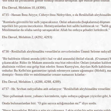
-Bir fırka da çocuklarını geride bırakıp onlarla savaşırlar. İşte bunlar şehit olurlar.
Ebu Davud, Melahim 10, (4306).
4735 - Hassan İbnu Atiyye, Cübeyr ibnu Nüfeyr'den, o da Resûlullah aleyhissalât
"Rumlarla güvenilir bir sulh yapacaksınız. Onlar arkanızda (başkalarına) düşman 
tepelikli bir çayıra ineceksiniz. Hıristiyanlardan biri salibi kaldıracak ve: "Sa
Müslümanlar da silaha sarılıp savaşacaklar. Allah bu orduya şehadet lutfedecek."
Ebu Davud, Melahim 2, (4292, 4293)
.
4736 - Resûlullah aleyhissalâtu vesselâm'ın zevcelerinden Ümmü Seleme radıyall
"Bir halifenin ölümü anında (ehl-i hal ve akd arasında) ihtilaf olacak. (O zama
çıkaracaklar. Rükn ile Makam arasında ona biat edecekler. Onları (ortadan kaldır
ahalisinin velileri ona gelip biat ederler. Sonra Kureyş'ten, dayıları Kelb kabiles
ordudur. Bu Kelbi'nin ganimetine iştirak edemeyen zarara uğramıştır. (Mehdi), malı
demiştir.- Sonra ölür ve müslümanlar cenaze namazını kılarlar.-
Ebu Davud, Melahim 1, (4286, 4288, 4289).
4737 - Hz. Sevban radıyallahu anh anlatıyor: "Resûlullah aleyhissalâtu vesselâm 
"Size çullanmak üzere, yabancı kavimlerin, tıpkı sofraya çağrışan yiyiciler gibi, b
Orada bulunanlardan biri: "O gün sayıca azlığımızdan mı?" diye sordu.
"Hayır, buyurdular. Bilakis o gün siz çoksunuz. Lakin sizler bir selin getirip yı