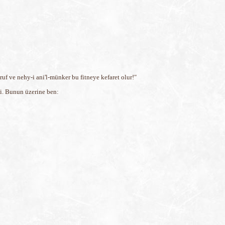
uf ve nehy-i ani'l-münker bu fitneye kefaret olur!"
di. Bunun üzerine ben: