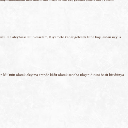
ûlullah aleyhissalâtu vesselâm, Kıyamete kadar gelecek fitne başılardan üçyüz
er. Mü'min olarak akşama erer de kâfir olarak sabaha ulaşır; dinini basit bir dünya