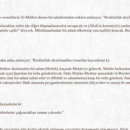
"
u vesselâm'ın Zi-Mihber denen bir sahabisinden naklen anlatıyor: "Resûlullah aley
olacaklar, sizler (de diğer düşmanlarınızla) savaşacak ve (Allah'ın keremiyle) yar
lib galebe çaldı!" diyecek. Müslümanlardan bir adam öfkelenip onu (salibi) kıracak. 
ahu anha anlatıyor: "Resûlullah aleyhissalâtu vesselâm buyurdular ki:
n) Medine ahalisinden bir adam (Mehdi), kaçarak Mekke'ye gidecek. Mekke halkından 
mak için) Şam'dan bir ordu gönderilecek. Ordu Mekke-Medine arasındaki el-Beyda'da
inden olan bir adam zuhur eder ve (Mehdi ve adamlarına) karşı bir ordu gönderir. Ama 
 taksim eder. Halk arasında peygamberlerinin sünnetini (ihya eder ve onun) ile amel 
buyurdular ki:
irbirlerini çağıracakları zaman yakındır."
ğdığı çer-çöpler gibi hiçbir ağırlığı olmayan çer-çöpler durumunda olacaksınız. Alla