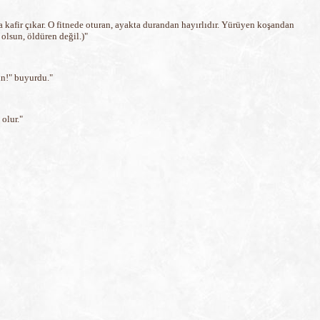
a kafir çıkar. O fitnede oturan, ayakta durandan hayırlıdır. Yürüyen koşandan
 olsun, öldüren değil.)"
un!" buyurdu."
olur."