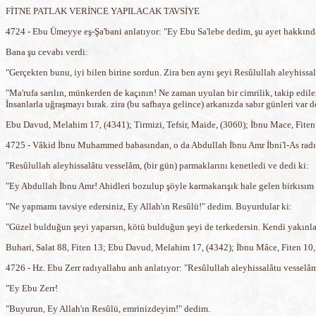
FİTNE PATLAK VERİNCE YAPILACAK TAVSİYE
4724 - Ebu Ümeyye eş-Şa'bani anlatıyor: "Ey Ebu Sa'lebe dedim, şu ayet hakkında 
Bana şu cevabı verdi:
"Gerçekten bunu, iyi bilen birine sordun. Zira ben aynı şeyi Resûlullah aleyhissa
"Ma'rufa sarılın, münkerden de kaçının! Ne zaman uyulan bir cimrilik, takip edile
İnsanlarla uğraşmayı bırak. zira (bu safhaya gelince) arkanızda sabır günleri var de
Ebu Davud, Melahim 17, (4341); Tirmizi, Tefsir, Maide, (3060); İbnu Mace, Fiten
4725 - Vâkid İbnu Muhammed babasından, o da Abdullah İbnu Amr İbni'l-As radıy
"Resûlullah aleyhissalâtu vesselâm, (bir gün) parmaklarını kenetledi ve dedi ki:
"Ey Abdullah İbnu Amr! Ahidleri bozulup şöyle karmakarışık hale gelen birkısım 
"Ne yapmamı tavsiye edersiniz, Ey Allah'ın Resûlü!" dedim. Buyurdular ki:
"Güzel bulduğun şeyi yaparsın, kötü bulduğun şeyi de terkedersin. Kendi yakınları
Buhari, Salat 88, Fiten 13; Ebu Davud, Melahim 17, (4342); İbnu Mâce, Fiten 10,
4726 - Hz. Ebu Zerr radıyallahu anh anlatıyor: "Resûlullah aleyhissalâtu vesselâm
"Ey Ebu Zerr!
"Buyurun, Ey Allah'ın Resûlü, emrinizdeyim!" dedim.