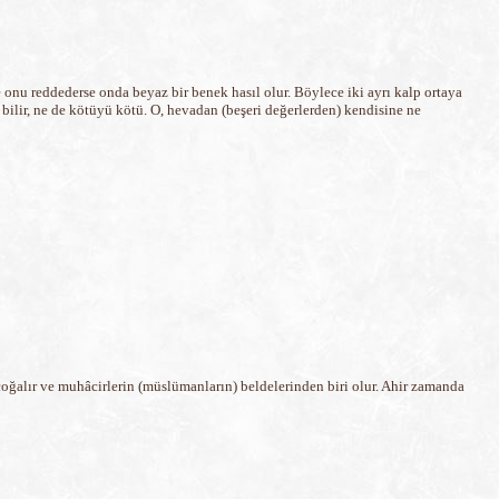
de onu reddederse onda beyaz bir benek hasıl olur. Böylece iki ayrı kalp ortaya
yi bilir, ne de kötüyü kötü. O, hevadan (beşeri değerlerden) kendisine ne
çoğalır ve muhâcirlerin (müslümanların) beldelerinden biri olur. Ahir zamanda