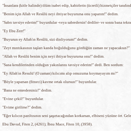
"İnsanlara (kitle halinde) ölüm isabet edip, kabirlerin (ücretli) hizmetçiler tara
"Benim için Allah ve Resûlü neyi ihtiyar buyurursa onu yaparım!" dedim.
"Sabrı tavsiye ederim!" buyurdular -veya sabredersin! dediler- ve sonra bana tekra
"Ey Ebu Zerr!"
"Buyurun ey Allah'ın Resûlü, sizi dinliyorum!" dedim.
"Zeyt mıntıkasının taşları kanda boğulduğunu gördüğün zaman ne yapacaksın?"
"Allah ve Resûlü benim için neyi ihtiyar buyurursa onu!" dedim.
"Sana kendilerinden olduğun yakınlarını tavsiye ederim!" dedi. Ben sordum:
"Ey Allah'ın Resulü! (O zaman) kılıcımı alıp omuzuma koymayayım mı?"
"Böyle yaparsan (fitneci) kavme ortak olursun!" buyurdular.
"Bana ne emredersiniz!" dedim.
"Evine çekil!" buyurdular.
"Evime girilirse?" dedim.
"Eğer kılıcın parıltısının seni şaşırtacağından korkarsan, elbiseni yüzüne ört. 
Ebu Davud, Fiten 2, (4261); İbnu Mace, Fiten 10, (3958).