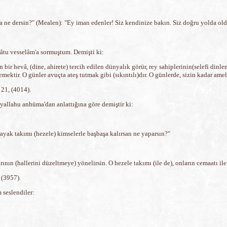
ne dersin?" (Mealen): "Ey iman edenler! Siz kendinize bakın. Siz doğru yolda oldu
lâtu vesselâm'a sormuştum. Demişti ki:
n bir hevâ, (dine, ahirete) tercih edilen dünyalık görür, rey sahiplerinin(selefi d
mektir. O günler avuçta ateş tutmak gibi (sıkıntılı)dır. O günlerde, sizin kadar amel 
 21, (4014).
allahu anhüma'dan anlattığına göre demiştir ki:
ayak takımı (hezele) kimselerle başbaşa kalırsan ne yaparsın?"
nın (hallerini düzeltmeye) yönelirsin. O hezele takımı (ile de), onların cemaatı ile
 (3957).
 seslendiler: