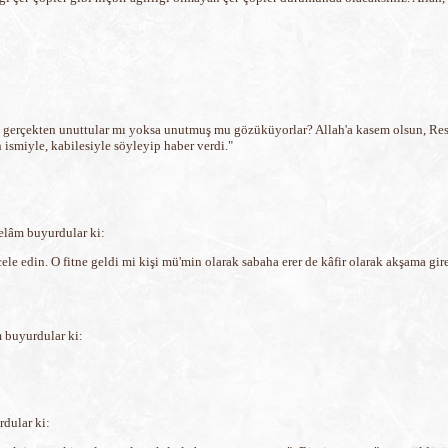
m gerçekten unuttular mı yoksa unutmuş mu gözüküyorlar? Allah'a kasem olsun, Res
 ismiyle, kabilesiyle söyleyip haber verdi."
selâm buyurdular ki:
ele edin. O fitne geldi mi kişi mü'min olarak sabaha erer de kâfir olarak akşama gir
m buyurdular ki:
rdular ki: