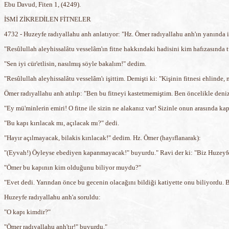
Ebu Davud, Fiten 1, (4249).
İSMİ ZİKREDİLEN FİTNELER
4732 - Huzeyfe radıyallahu anh anlatıyor: "Hz. Ömer radıyallahu anh'ın yanında i
"Resûlullah aleyhissalâtu vesselâm'ın fitne hakkındaki hadisini kim hafızasında 
"Sen iyi cür'etlisin, nasılmış söyle bakalım!" dedim.
"Resûlullah aleyhissalâtu vesselâm'ı işittim. Demişti ki: "Kişinin fitnesi ehlinde
Ömer radıyallahu anh atılıp: "Ben bu fitneyi kastetmemiştim. Ben öncelikle deniz
"Ey mü'minlerin emiri! O fitne ile sizin ne alakanız var! Sizinle onun arasında ka
"Bu kapı kırılacak mı, açılacak mı?" dedi.
"Hayır açılmayacak, bilakis kırılacak!" dedim. Hz. Ömer (hayıflanarak):
"(Eyvah!) Öyleyse ebediyen kapanmayacak!" buyurdu." Ravi der ki: "Biz Huzeyfe
"Ömer bu kapının kim olduğunu biliyor muydu?"
"Evet dedi. Yarından önce bu gecenin olacağını bildiği katiyette onu biliyordu. B
Huzeyfe radıyallahu anh'a soruldu:
"O kapı kimdir?"
"Ömer radıyallahu anh'tır!" buyurdu."