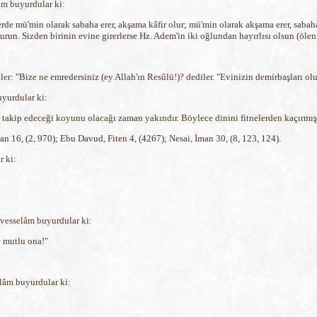
âm buyurdular ki:
lerde mü'min olarak sabaha erer, akşama kâfir olur; mü'min olarak akşama erer, sabah
a vurun. Sizden birinin evine girerlerse Hz. Adem'in iki oğlundan hayırlısı olsun (ölen
: "Bize ne emredersiniz (ey Allah'ın Resûlü!)? dediler. "Evinizin demirbaşları ol
uyurdular ki:
ri takip edeceği koyunu olacağı zaman yakındır. Böylece dinini fitnelerden kaçırmış 
n 16, (2, 970); Ebu Davud, Fiten 4, (4267); Nesai, İman 30, (8, 123, 124).
r ki:
 vesselâm buyurdular ki:
e mutlu ona!"
lâm buyurdular ki: