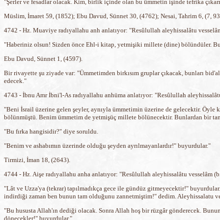
"Şerler ve fesadlar olacak. Kim, birlik içinde olan bu ümmetin işinde tefrika çıkar
Müslim, İmaret 59, (1852); Ebu Davud, Sünnet 30, (4762); Nesai, Tahrim 6, (7, 93
4742 - Hz. Muaviye radıyallahu anh anlatıyor: "Resûlullah aleyhissalâtu vesselâ
"Haberiniz olsun! Sizden önce Ehl-i kitap, yetmişiki millete (dine) bölündüler. Bu
Ebu Davud, Sünnet 1, (4597).
Bir rivayette şu ziyade var: "Ümmetimden birkısım gruplar çıkacak, bunları bid'ala
edecek."
4743 - İbnu Amr İbni'l-As radıyallahu anhüma anlatıyor: "Resûlullah aleyhissalâ
"Beni İsrail üzerine gelen şeyler, aynıyla ümmetimin üzerine de gelecektir. Öyle 
bölünmüştü. Benim ümmetim de yetmişüç millete bölünecektir. Bunlardan bir tanes
"Bu fırka hangisidir?" diye soruldu.
"Benim ve ashabımın üzerinde olduğu şeyden ayrılmayanlardır!" buyurdular."
Tirmizi, İman 18, (2643).
4744 - Hz. Aişe radıyallahu anha anlatıyor: "Resûlullah aleyhissalâtu vesselâm (b
"Lât ve Uzza'ya (tekrar) tapılmadıkça gece ile gündüz gitmeyecektir!" buyurdular. 
indirdiği zaman ben bunun tam olduğunu zannetmiştim!" dedim. Aleyhissalatu v
"Bu hususta Allah'ın dediği olacak. Sonra Allah hoş bir rüzgâr gönderecek. Bunun
dönecekler!" buyurdular."