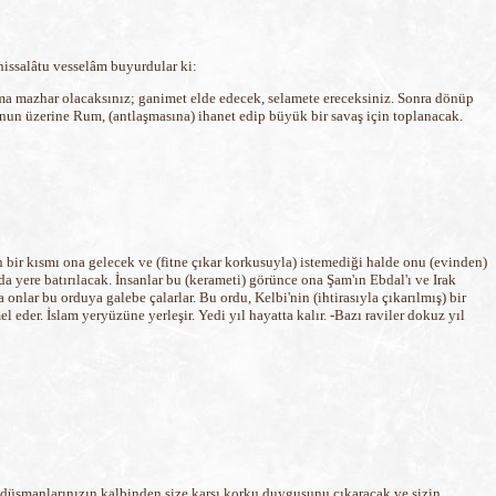
hissalâtu vesselâm buyurdular ki:
dıma mazhar olacaksınız; ganimet elde edecek, selamete ereceksiniz. Sonra dönüp
Bunun üzerine Rum, (antlaşmasına) ihanet edip büyük bir savaş için toplanacak.
bir kısmı ona gelecek ve (fitne çıkar korkusuyla) istemediği halde onu (evinden)
 yere batırılacak. İnsanlar bu (kerameti) görünce ona Şam'ın Ebdal'ı ve Irak
onlar bu orduya galebe çalarlar. Bu ordu, Kelbi'nin (ihtirasıyla çıkarılmış) bir
eder. İslam yeryüzüne yerleşir. Yedi yıl hayatta kalır. -Bazı raviler dokuz yıl
h, düşmanlarınızın kalbinden size karşı korku duygusunu çıkaracak ve sizin