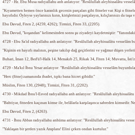
4727 - Hz. Ebu Musa radıyallahu anh anlatıyor: "Resûlullah aleyhissalâtu vessel
"Kıyametten hemen önce karanlık gecenin parçaları gibi fitneler var. Kişi o fitne
hayırlıdır. Öyleyse yaylarınızı kırın, kirişlerinizi parçalayın, kılıçlarınızı da taş
Ebu Davud, Fiten 2, (4259, 4262); Tirmizi, Fiten 33, (2205).
Ebu Davud, "koşandan" kelimesinden sonra şu ziyadeyi kaydetmiştir: "Yanındakiler
4728 - Ebu Sa'id radıyallahu anh anlatıyor: "Resûlullah aleyhissalâtu vesselâm b
"Kişinin en hayırlı malının, peşine takılıp dağ geçitlerini ve yağmur düşen yerle
Buhari, İman 12, Bed'ü'l-Halk 14, Menakıb 25, Rikak 34, Fiten 14; Muvatta, İsti'za
4729 - Ma'kıl İbnu Yesar anlatıyor: "Resûlullah aleyhissalâtu vesselâm buyurdula
"Herc (fitne) zamanında ibadet, tıpkı bana hicret gibidir."
Müslim, Fiten 130, (2948); Tirmizi, Fiten 31, (2202).
4730 - Mikdad İbnu'l-Esved radıyallahu anh anlatıyor: "Resûlullah aleyhissalâtu
"Bahtiyar, fitneden kaçınan kimse ile, belâlarla karşılaşınca sabreden kimsedir. N
Ebu Davud, Fiten 2, (4263).
4731 - İbnu Abbas radıyallahu anhüma anlatıyor: "Resûlullah aleyhissalâtu vesse
"Yaklaşan bir şerden yazık Araplara! Elini çeken ondan kurtulur."