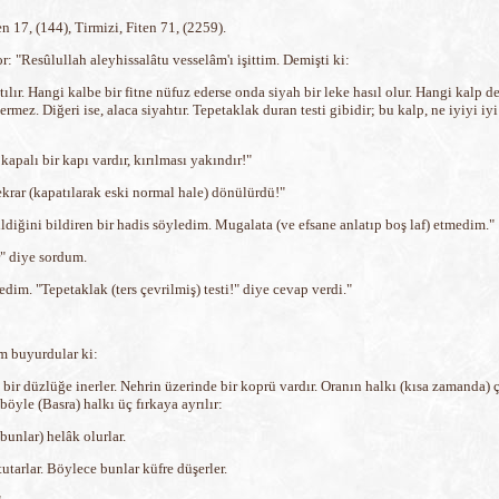
 17, (144), Tirmizi, Fiten 71, (2259).
: "Resûlullah aleyhissalâtu vesselâm'ı işittim. Demişti ki:
atılır. Hangi kalbe bir fitne nüfuz ederse onda siyah bir leke hasıl olur. Hangi kalp 
ermez. Diğeri ise, alaca siyahtır. Tepetaklak duran testi gibidir; bu kalp, ne iyiyi i
apalı bir kapı vardır, kırılması yakındır!"
ekrar (kapatılarak eski normal hale) dönülürdü!"
ldiğini bildiren bir hadis söyledim. Mugalata (ve efsane anlatıp boş laf) etmedim."
r" diye sordum.
dim. "Tepetaklak (ters çevrilmiş) testi!" diye cevap verdi."
m buyurdular ki:
ir düzlüğe inerler. Nehrin üzerinde bir koprü vardır. Oranın halkı (kısa zamanda) 
öyle (Basra) halkı üç fırkaya ayrılır:
 bunlar) helâk olurlar.
tutarlar. Böylece bunlar küfre düşerler.