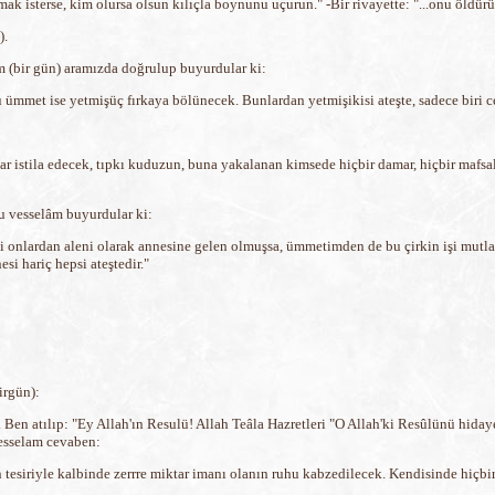
mak isterse, kim olursa olsun kılıçla boynunu uçurun." -Bir rivayette: "...onu öldürü
).
m (bir gün) aramızda doğrulup buyurdular ki:
 ümmet ise yetmişüç fırkaya bölünecek. Bunlardan yetmişikisi ateşte, sadece biri cen
r istila edecek, tıpkı kuduzun, buna yakalanan kimsede hiçbir damar, hiçbir mafsal b
tu vesselâm buyurdular ki:
ki onlardan aleni olarak annesine gelen olmuşsa, ümmetimden de bu çirkin işi mutlaka
i hariç hepsi ateştedir."
irgün):
Ben atılıp: "Ey Allah'ın Resulü! Allah Teâla Hazretleri "O Allah'ki Resûlünü hidayet
esselam cevaben:
 tesiriyle kalbinde zerrre miktar imanı olanın ruhu kabzedilecek. Kendisinde hiçbi