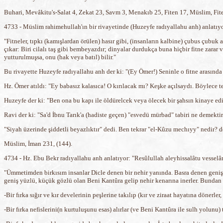
Buhari, Mevâkitu's-Salat 4, Zekat 23, Savm 3, Menakıb 25, Fiten 17, Müslim, Fiten
4733 - Müslim rahimehullah'ın bir rivayetinde (Huzeyfe radıyallahu anh) anlatıyor
"Fitneler, tıpkı (kamışlardan örülen) hasır gibi, (insanların kalbine) çubus çubuk 
çıkar: Biri cilalı taş gibi bembeyazdır; dinyalar durdukça buna hiçbir fitne zarar v
yutturulmuşsa, onu (hak veya batıl) bilir."
Bu rivayette Huzeyfe radıyallahu anh der ki: "(Ey Ömer!) Seninle o fitne arasında k
Hz. Ömer atıldı: "Ey babasız kalasıca! O kırılacak mı? Keşke açılsaydı. Böylece t
Huzeyfe der ki: "Ben ona bu kapı ile öldürelcek veya ölecek bir şahsın kinaye edi
Ravi der ki: "Sa'd İbnu Tarık'a (hadiste geçen) "esvedü mürbad" tabiri ne demekti
"Siyah üzerinde şiddetli beyazlıktır" dedi. Ben tekrar "el-Kûzu mechıyy" nedir? de
Müslim, İman 231, (144).
4734 - Hz. Ebu Bekr radıyallahu anh anlatıyor: "Resûlullah aleyhissalâtu vesselâ
"Ümmetimden birkısım insanlar Dicle denen bir nehir yanında. Basra denen geniş b
geniş yüzlü, küçük gözlü olan Beni Kantûra gelip nehir kenarına inerler. Bundan b
-Bir fırka sığır ve kır develerinin peşlerine takılıp (kır ve ziraat hayatına dönerler,
-Bir fırka nefislerini(n kurtuluşunu esas) alırlar (ve Beni Kantûra ile sulh yolunu) 