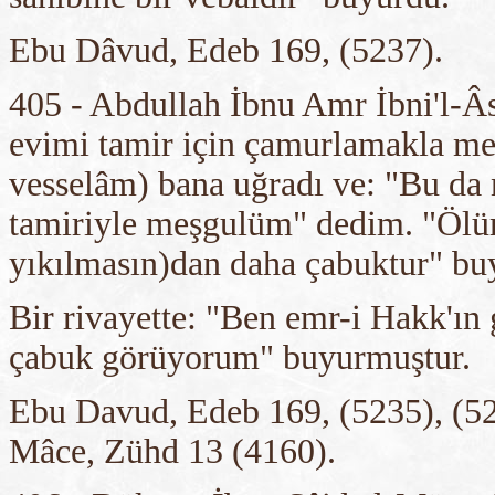
Ebu Dâvud, Edeb 169, (5237).
405 - Abdullah İbnu Amr İbni'l-Âs
evimi tamir için çamurlamakla me
vesselâm) bana uğradı ve: "Bu da
tamiriyle meşgulüm" dedim. "Ölü
yıkılmasın)dan daha çabuktur" bu
Bir rivayette: "Ben emr-i Hakk'ın
çabuk görüyorum" buyurmuştur.
Ebu Davud, Edeb 169, (5235), (52
Mâce, Zühd 13 (4160).