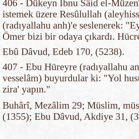
406 - Dükeyn İbnu Sâid el-Müzenî 
istemek üzere Resûlullah (aleyhis
(radıyallahu anh)'e seslenerek: "Ey
Ömer bizi bir odaya çıkardı. Hücre
Ebû Dâvud, Edeb 170, (5238).
407 - Ebu Hüreyre (radıyallahu anh
vesselâm) buyurdular ki: "Yol husu
zira' yapın."
Buhârî, Mezâlim 29; Müslim, müsâ
(1355); Ebu Dâvud, Akdiye 31, (