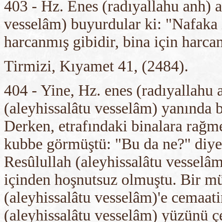
403 - Hz. Enes (radıyallahu anh) a
vesselâm) buyurdular ki: "Nafaka 
harcanmış gibidir, bina için harca
Tirmizi, Kıyamet 41, (2484).
404 - Yine, Hz. enes (radıyallahu 
(aleyhissalâtu vesselâm) yanında b
Derken, etrafındaki binalara rağme
kubbe görmüştü: "Bu da ne?" diye 
Resûlullah (aleyhissalâtu vesselâ
içinden hoşnutsuz olmuştu. Bir mü
(aleyhissalâtu vesselâm)'e cemaati
(aleyhissalâtu vesselâm) yüzünü çe