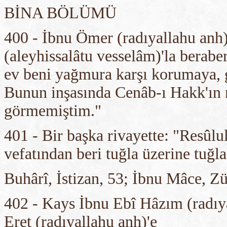
BİNA BÖLÜMÜ
400 - İbnu Ömer (radıyallahu anh)
(aleyhissalâtu vesselâm)'la berabe
ev beni yağmura karşı korumaya, 
Bunun inşasında Cenâb-ı Hakk'ın 
görmemiştim."
401 - Bir başka rivayette: "Resûlu
vefatından beri tuğla üzerine tuğl
Buhârî, İstizan, 53; İbnu Mâce, Z
402 - Kays İbnu Ebî Hâzım (radıya
Eret (radıyallahu anh)'e