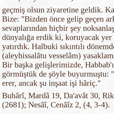
geçmiş olsun ziyaretine geldik. K
Bize: "Bizden önce gelip geçen ar
sevaplarından hiçbir şey noksanlaş
dünyalığa erdik ki, koruyacak yer
yatırdık. Halbuki sıkıntılı dönemd
(aleyhissalâtu vesselâm) yasaklam
Bir başka gelişlerimizde, Habbab'ı
görmüştük de şöyle buyurmuştu: "
erer, ancak şu inşaat işi hâriç."
Buhârî, Mardâ 19, Da'avât 30, Rik
(2681); Nesâî, Cenâîz 2, (4, 3-4).