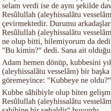
selam verdi ise de aynı şekilde d
Resûlullah (aleyhissalâtu vesselâm
çevirmektedir. Durumu arkadaşları
Resûlullah (aleyhissalâtu vesselâ
ne olup bitti, bilemiyorum da ded
"Bu kimin?" dedi. Sana ait olduğu
Adam hemen dönüp, kubbesini yıktı,
(aleyhissalâtu vesselâm) bir başka
göremeyince: "Kubbeye ne oldu?" 
Kubbe sâhibiyle olup biten gelişm
Resûlullah (aleyhissalâtu vesselâm
sahibine bir vebaldir" buyurdu.