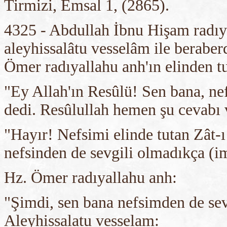
Tirmizi, Emsal 1, (2865).
4325 - Abdullah İbnu Hişam radıya
aleyhissalâtu vesselâm ile beraber
Ömer radıyallahu anh'ın elinden 
"Ey Allah'ın Resûlü! Sen bana, ne
dedi. Resûlullah hemen şu cevabı 
"Hayır! Nefsimi elinde tutan Zât-
nefsinden de sevgili olmadıkça (im
Hz. Ömer radıyallahu anh:
"Şimdi, sen bana nefsimden de sev
Aleyhissalatu vesselam: