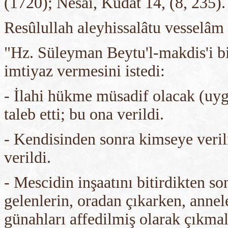
(1720); Nesai, Kudat 14, (8, 235).
Resûlullah aleyhissalâtu vesselâm
"Hz. Süleyman Beytu'l-makdis'i bi
imtiyaz vermesini istedi:
- İlahi hükme müsadif olacak (uy
taleb etti; bu ona verildi.
- Kendisinden sonra kimseye verilm
verildi.
- Mescidin inşaatını bitirdikten s
gelenlerin, oradan çıkarken, anne
günahları affedilmiş olarak çıkmal