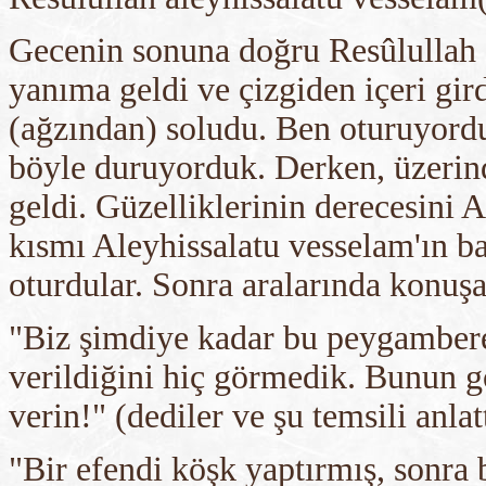
Gecenin sonuna doğru Resûlullah 
yanıma geldi ve çizgiden içeri gir
(ağzından) soludu. Ben oturuyord
böyle duruyorduk. Derken, üzerind
geldi. Güzelliklerinin derecesini Al
kısmı Aleyhissalatu vesselam'ın baş
oturdular. Sonra aralarında konuşa
"Biz şimdiye kadar bu peygambere 
verildiğini hiç görmedik. Bunun gö
verin!" (dediler ve şu temsili anlatt
"Bir efendi köşk yaptırmış, sonra b