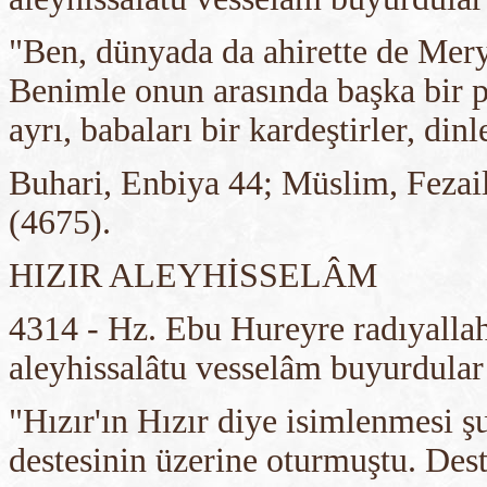
"Ben, dünyada da ahirette de Mery
Benimle onun arasında başka bir 
ayrı, babaları bir kardeştirler, dinl
Buhari, Enbiya 44; Müslim, Fezai
(4675).
HIZIR ALEYHİSSELÂM
4314 - Hz. Ebu Hureyre radıyallah
aleyhissalâtu vesselâm buyurdular
"Hızır'ın Hızır diye isimlenmesi ş
destesinin üzerine oturmuştu. Dest