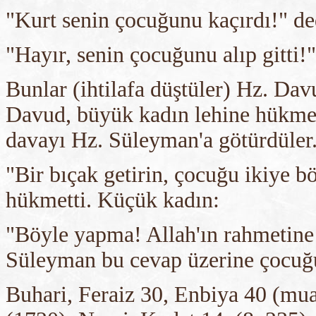
"Kurt senin çocuğunu kaçırdı!" ded
"Hayır, senin çocuğunu alıp gitti!"
Bunlar (ihtilafa düştüler) Hz. Dav
Davud, büyük kadın lehine hükmet
davayı Hz. Süleyman'a götürdüler
"Bir bıçak getirin, çocuğu ikiye b
hükmetti. Küçük kadın:
"Böyle yapma! Allah'ın rahmetine
Süleyman bu cevap üzerine çocuğu
Buhari, Feraiz 30, Enbiya 40 (mua