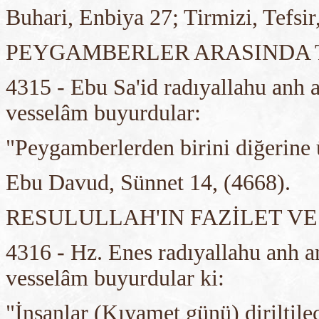
Buhari, Enbiya 27; Tirmizi, Tefsir
PEYGAMBERLER ARASINDA 
4315 - Ebu Sa'id radıyallahu anh a
vesselâm buyurdular:
"Peygamberlerden birini diğerine 
Ebu Davud, Sünnet 14, (4668).
RESULULLAH'IN FAZİLET V
4316 - Hz. Enes radıyallahu anh an
vesselâm buyurdular ki:
"İnsanlar (Kıyamet günü) diriltile