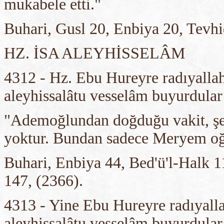
mukabele etti."
Buhari, Gusl 20, Enbiya 20, Tevhi
HZ. İSA ALEYHİSSELÂM
4312 - Hz. Ebu Hureyre radıyallah
aleyhissalâtu vesselâm buyurdular
"Ademoğlundan doğduğu vakit, şe
yoktur. Bundan sadece Meryem oğlu
Buhari, Enbiya 44, Bed'ü'l-Halk 11
147, (2366).
4313 - Yine Ebu Hureyre radıyalla
aleyhissalâtu vesselâm buyurdular