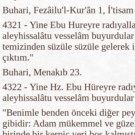
Buhari, Fezâilu'l-Kur'ân 1, İ'tisa
4321 - Yine Ebu Hureyre radıyalla
aleyhissalâtu vesselâm buyurdular
temizinden süzüle süzüle gelerek 
çıktım."
Buhari, Menakıb 23.
4322 - Yine Hz. Ebu Hüreyre radıy
aleyhissalâtu vesselâm buyurdular
"Benimle benden önceki diğer pey
gibidir: Adam mükemmel ve güzel b
birinde bir kerpiç yeri boş kalmış