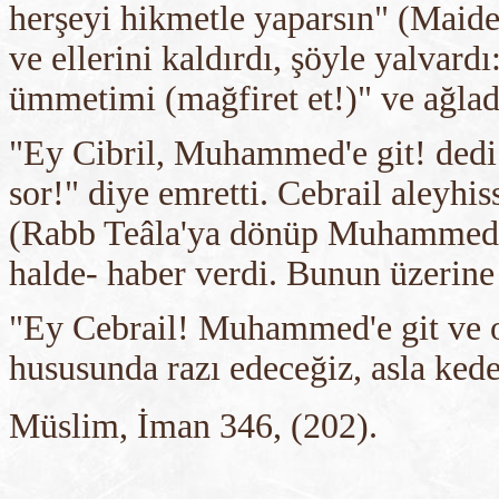
herşeyi hikmetle yaparsın" (Maide
ve ellerini kaldırdı, şöyle yalvar
ümmetimi (mağfiret et!)" ve ağladı
"Ey Cibril, Muhammed'e git! dedi.
sor!" diye emretti. Cebrail aleyhis
(Rabb Teâla'ya dönüp Muhammed'in
halde- haber verdi. Bunun üzerine 
"Ey Cebrail! Muhammed'e git ve o
hususunda razı edeceğiz, asla ked
Müslim, İman 346, (202).