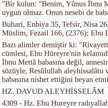
"Bir kulun: "Benim, Yûnus İbnu M
uygun olmaz. Onun nesebi de baba
Buhari, Enbiya 35, Tefsir, Nisa 26,
Müslim, Fezail 166, (2376); Ebu 
Bazı alimler demiştir ki: "Rivaye
cümlesi, Ebu Hüreyre'nin kelamıdır
İbnu Mettâ babasına değil, annesin
sözüyle, Resûlullah aleyhissalâtu 
babasına nisbet ettiğini beyan etmi
HZ. DAVUD ALEYHİSSELÂM
4309 - Hz. Ebu Hureyre radıyallah