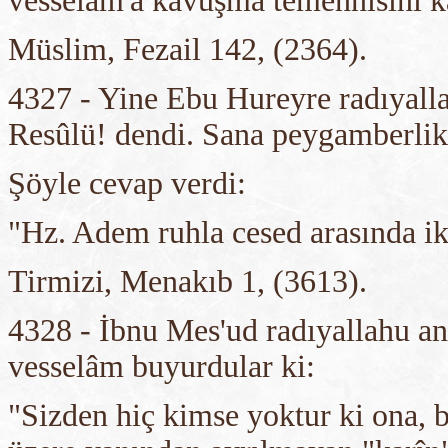
vesselam'a kavuşma temennisini kas
Müslim, Fezail 142, (2364).
4327 - Yine Ebu Hureyre radıyallah
Resûlü! dendi. Sana peygamberlik
Şöyle cevap verdi:
"Hz. Adem ruhla cesed arasında i
Tirmizi, Menakıb 1, (3613).
4328 - İbnu Mes'ud radıyallahu anh
vesselâm buyurdular ki:
"Sizden hiç kimse yoktur ki ona, 