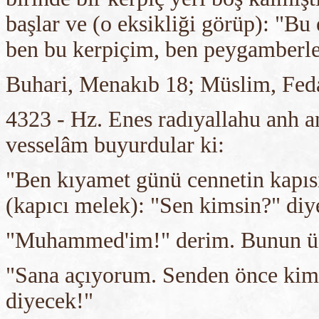
başlar ve (o eksikliği görüp): "Bu
ben bu kerpiçim, ben peygamberl
Buhari, Menakıb 18; Müslim, Feda
4323 - Hz. Enes radıyallahu anh an
vesselâm buyurdular ki:
"Ben kıyamet günü cennetin kapısı
(kapıcı melek): "Sen kimsin?" diye
"Muhammed'im!" derim. Bunun üz
"Sana açıyorum. Senden önce ki
diyecek!"