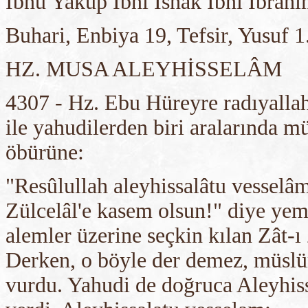
İbnu Yakup İbni İshak İbni İbrahim
Buhari, Enbiya 19, Tefsir, Yusuf 1
HZ. MUSA ALEYHİSSELÂM
4307 - Hz. Ebu Hüreyre radıyalla
ile yahudilerden biri aralarında 
öbürüne:
"Resûlullah aleyhissalâtu vesselâm
Zülcelâl'e kasem olsun!" diye yem
alemler üzerine seçkin kılan Zât-ı
Derken, o böyle der demez, müslüm
vurdu. Yahudi de doğruca Aleyhiss