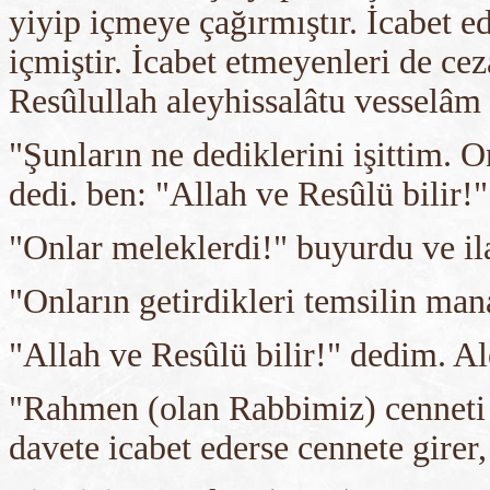
yiyip içmeye çağırmıştır. İcabet 
içmiştir. İcabet etmeyenleri de cez
Resûlullah aleyhissalâtu vesselâm 
"Şunların ne dediklerini işittim. 
dedi. ben: "Allah ve Resûlü bilir!
"Onlar meleklerdi!" buyurdu ve ila
"Onların getirdikleri temsilin man
"Allah ve Resûlü bilir!" dedim. Al
"Rahmen (olan Rabbimiz) cenneti k
davete icabet ederse cennete girer