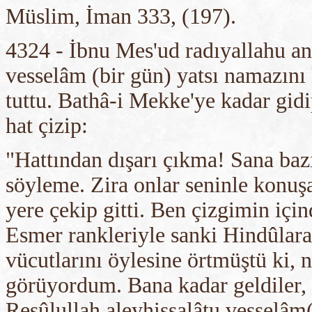
Müslim, İman 333, (197).
4324 - İbnu Mes'ud radıyallahu anh
vesselâm (bir gün) yatsı namazını
tuttu. Bathâ-i Mekke'ye kadar gidip
hat çizip:
"Hattından dışarı çıkma! Sana bazı
söyleme. Zira onlar seninle konuş
yere çekip gitti. Ben çizgimin içi
Esmer rankleriyle sanki Hindûlara 
vücutlarını öylesine örtmüştü ki, ne
görüyordum. Bana kadar geldiler, 
Resûlullah aleyhissalâtu vesselâm(ı