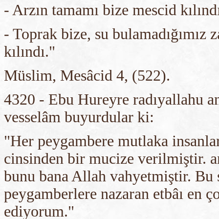
- Arzın tamamı bize mescid kılınd
- Toprak bize, su bulamadığımız z
kılındı."
Müslim, Mesâcid 4, (522).
4320 - Ebu Hureyre radıyallahu an
vesselâm buyurdular ki:
"Her peygambere mutlaka insanları
cinsinden bir mucize verilmiştir. 
bunu bana Allah vahyetmiştir. Bu
peygamberlere nazaran etbâı en ç
ediyorum."