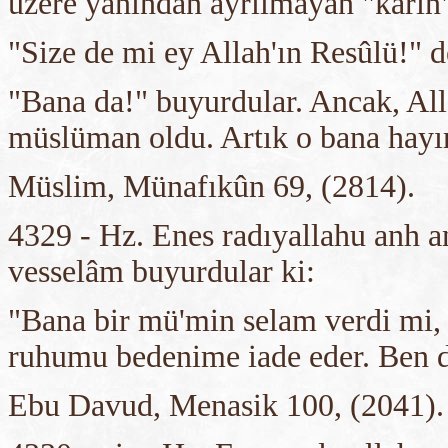
üzere yanından ayrılmayan "karîn"
"Size de mi ey Allah'ın Resûlü!" d
"Bana da!" buyurdular. Ancak, All
müslüman oldu. Artık o bana hayı
Müslim, Münafıkûn 69, (2814).
4329 - Hz. Enes radıyallahu anh an
vesselâm buyurdular ki:
"Bana bir mü'min selam verdi mi,
ruhumu bedenime iade eder. Ben 
Ebu Davud, Menasik 100, (2041).