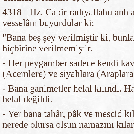
4318 - Hz. Cabir radıyallahu anh a
vesselâm buyurdular ki:
"Bana beş şey verilmiştir ki, bun
hiçbirine verilmemiştir.
- Her peygamber sadece kendi kavm
(Acemlere) ve siyahlara (Araplara
- Bana ganimetler helal kılındı. 
helal değildi.
- Yer bana tahâr, pâk ve mescid kı
nerede olursa olsun namazını kılar