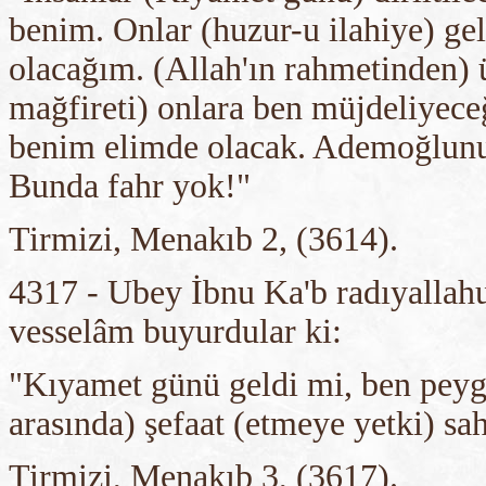
benim. Onlar (huzur-u ilahiye) gel
olacağım. (Allah'ın rahmetinden) 
mağfireti) onlara ben müjdeliyec
benim elimde olacak. Ademoğlunun
Bunda fahr yok!"
Tirmizi, Menakıb 2, (3614).
4317 - Ubey İbnu Ka'b radıyallahu
vesselâm buyurdular ki:
"Kıyamet günü geldi mi, ben peyg
arasında) şefaat (etmeye yetki) s
Tirmizi, Menakıb 3, (3617).