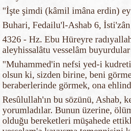
"İşte şimdi (kâmil imâna erdin) e
Buhari, Fedailu'l-Ashab 6, İsti'zâ
4326 - Hz. Ebu Hüreyre radıyallah
aleyhissalâtu vesselâm buyurdular
"Muhammed'in nefsi yed-i kudreti
olsun ki, sizden birine, beni görm
beraberlerinde görmek, ona ehlin
Resûlullah'ın bu sözünü, Ashab, k
yorumladılar. Bunun üzerine, ölü
olduğu bereketleri müşahede ettik