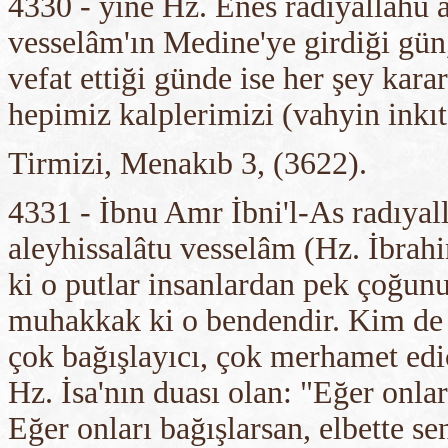
4330 - yine Hz. Enes radıyallahu a
vesselâm'ın Medine'ye girdiği gün,
vefat ettiği günde ise her şey kar
hepimiz kalplerimizi (vahyin inkıt
Tirmizi, Menakıb 3, (3622).
4331 - İbnu Amr İbni'l-As radıyal
aleyhissalâtu vesselâm (Hz. İbrah
ki o putlar insanlardan pek çoğunu
muhakkak ki o bendendir. Kim de e
çok bağışlayıcı, çok merhamet edic
Hz. İsa'nın duası olan: "Eğer onlar
Eğer onları bağışlarsan, elbette s