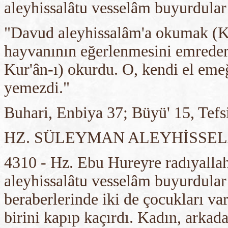
aleyhissalâtu vesselâm buyurdular
"Davud aleyhissalâm'a okumak (Kur
hayvanının eğerlenmesini emreder
Kur'ân-ı) okurdu. O, kendi el eme
yemezdi."
Buhari, Enbiya 37; Büyü' 15, Tefsir
HZ. SÜLEYMAN ALEYHİSSE
4310 - Hz. Ebu Hureyre radıyallah
aleyhissalâtu vesselâm buyurdular 
beraberlerinde iki de çocukları va
birini kapıp kaçırdı. Kadın, arkada