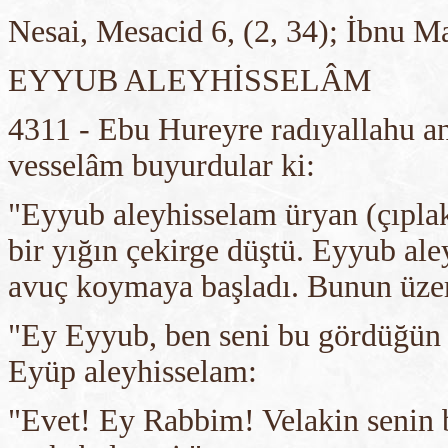
Nesai, Mesacid 6, (2, 34); İbnu M
EYYUB ALEYHİSSELÂM
4311 - Ebu Hureyre radıyallahu an
vesselâm buyurdular ki:
"Eyyub aleyhisselam üryan (çıplak
bir yığın çekirge düştü. Eyyub al
avuç koymaya başladı. Bunun üzeri
"Ey Eyyub, ben seni bu gördüğün
Eyüp aleyhisselam:
"Evet! Ey Rabbim! Velakin senin b