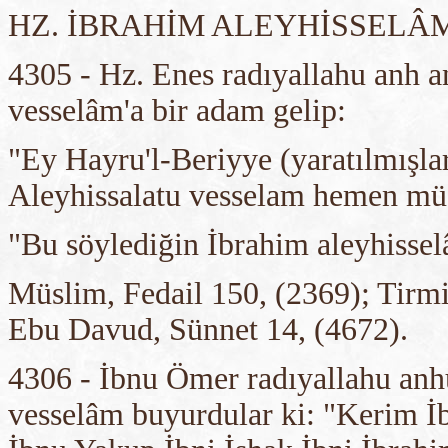
HZ. İBRAHİM ALEYHİSSELÂ
4305 - Hz. Enes radıyallahu anh an
vesselâm'a bir adam gelip:
"Ey Hayru'l-Beriyye (yaratılmışları
Aleyhissalatu vesselam hemen müd
"Bu söylediğin İbrahim aleyhisselâ
Müslim, Fedail 150, (2369); Tirmi
Ebu Davud, Sünnet 14, (4672).
4306 - İbnu Ömer radıyallahu anhü
vesselâm buyurdular ki: "Kerim İ