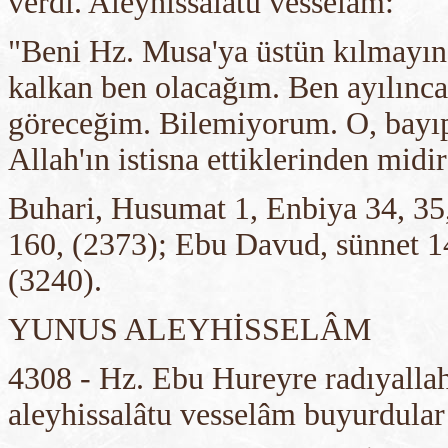
verdi. Aleyhissalatu vesselam:
"Beni Hz. Musa'ya üstün kılmayın!
kalkan ben olacağım. Ben ayılınca
göreceğim. Bilemiyorum. O, bayıp
Allah'ın istisna ettiklerinden midi
Buhari, Husumat 1, Enbiya 34, 35
160, (2373); Ebu Davud, sünnet 14
(3240).
YUNUS ALEYHİSSELÂM
4308 - Hz. Ebu Hureyre radıyallah
aleyhissalâtu vesselâm buyurdular