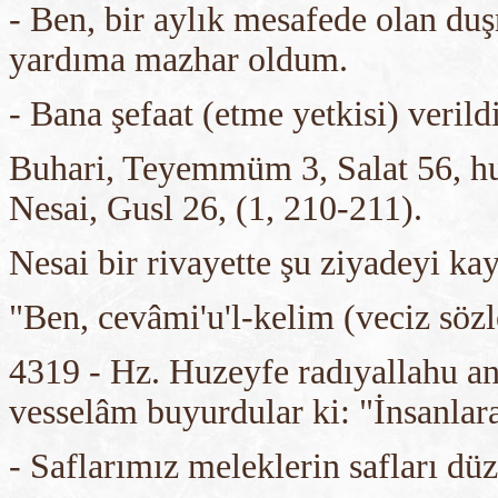
- Ben, bir aylık mesafede olan du
yardıma mazhar oldum.
- Bana şefaat (etme yetkisi) verildi
Buhari, Teyemmüm 3, Salat 56, h
Nesai, Gusl 26, (1, 210-211).
Nesai bir rivayette şu ziyadeyi kay
"Ben, cevâmi'u'l-kelim (veciz sözl
4319 - Hz. Huzeyfe radıyallahu anh
vesselâm buyurdular ki: "İnsanlara 
- Saflarımız meleklerin safları düz